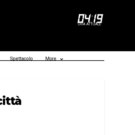
04
:
19
ORA ATTUALE
Spettacolo
More
città