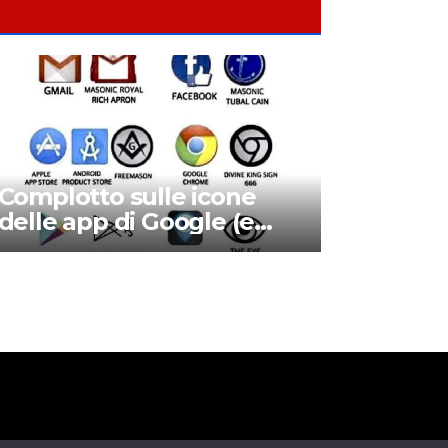
Complotto sulle icone
delle app di Google (e
non solo): c’è un
simbolismo religioso
nascosto?