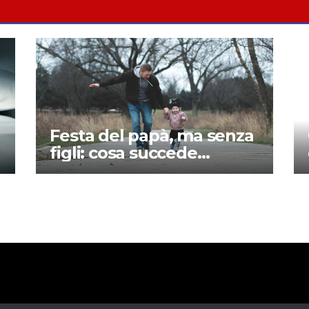
Festa del papà, ma senza
figli: cosa succede
davvero ai padri separati