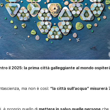
tro il 2025: la prima città galleggiante al mondo ospiterà
fantascienza, ma non è così:
“la città sull’acqua” misurerà 7
i, è proprio quello di
mettere in salvo quelle persone
che 