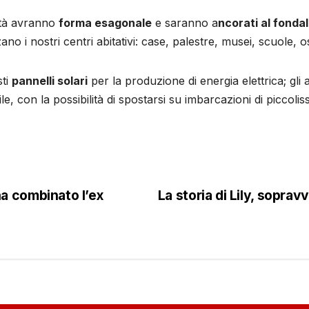
ttà avranno
forma esagonale
e saranno a
ncorati al fonda
zano i nostri centri abitativi: case, palestre, musei, scuole, o
sti
pannelli solari
per la produzione di energia elettrica; gli
, con la possibilità di spostarsi su imbarcazioni di piccolis
a combinato l’ex
La storia di Lily, sopra