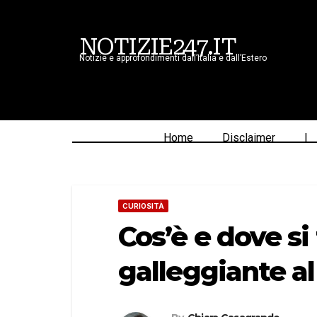
NOTIZIE247.IT
Notizie e approfondimenti dall’Italia e dall’Estero
Home
Disclaimer
|
CURIOSITÀ
Cos’è e dove si
galleggiante a