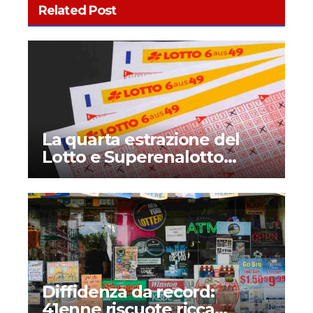
Related Post
La quarta estrazione del
Lotto e Superenalotto
diventerà permanente?
Quando inizia e che novità
introduce?
Diffidenza da record:
41enne riscuote ricca