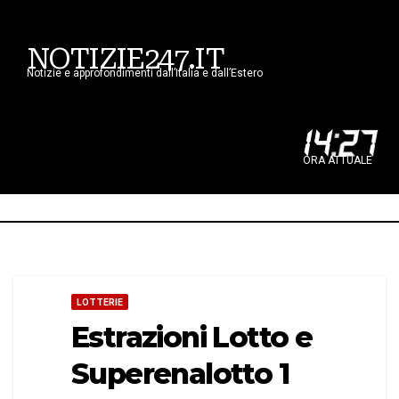
NOTIZIE247.IT
Notizie e approfondimenti dall’Italia e dall’Estero
14
:
27
ORA ATTUALE
LOTTERIE
Estrazioni Lotto e
Superenalotto 1