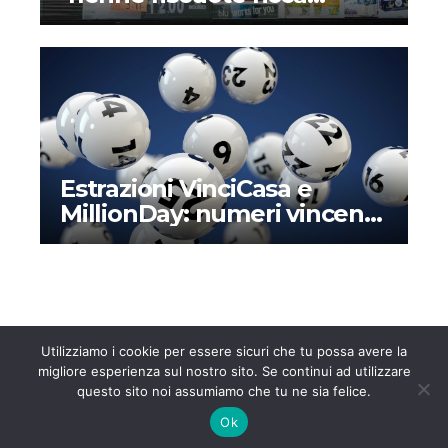
vincita alla lotteria dopo
mesi – Il perché di una
storia assurda
Estrazioni VinciCasa e
MillionDay: numeri vincenti
e montepremi di oggi
domenica 24 marzo 2024
Utilizziamo i cookie per essere sicuri che tu possa avere la
migliore esperienza sul nostro sito. Se continui ad utilizzare
questo sito noi assumiamo che tu ne sia felice.
Notizie247.it
Notizie e approfondimenti dall’Italia e dall’Estero
Ok