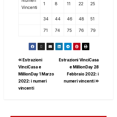
Numeri
1
8
11
22
25
Vincenti
34
44
46
48
51
71
74
75
76
79
Estrazioni
Estrazioni VinciCasa
VinciCasa e
e MillionDay 28
MillionDay 1 Marzo
Febbraio 2022: i
2022: i numeri
numeri vincenti
vincenti