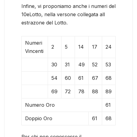
Infine, vi proponiamo anche i numeri del
10eLotto, nella versone collegata all
estrazone del Lotto.
Numeri
2
5
14
17
24
Vincenti
30
31
49
52
53
54
60
61
67
68
69
72
78
88
89
Numero Oro
61
Doppio Oro
61
68
Per chi non conoscesse il