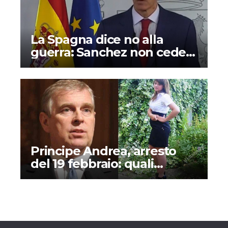
La Spagna dice no alla
guerra: Sanchez non cede
alle minacce di Trump
Principe Andrea, arresto
del 19 febbraio: quali
accuse e perché si parla (di
nuovo) del caso Alisa
Dmitrijeva