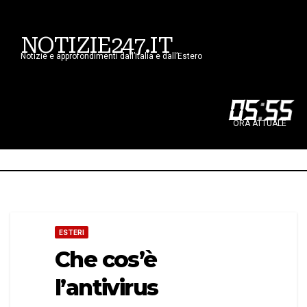
NOTIZIE247.IT
Notizie e approfondimenti dall’Italia e dall’Estero
05
:
55
ORA ATTUALE
ESTERI
Che cos’è
l’antivirus