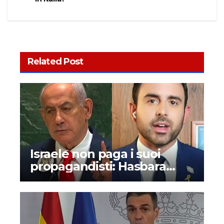
Related Post
Israele non paga i suoi
propagandisti: Hasbara
denunciata