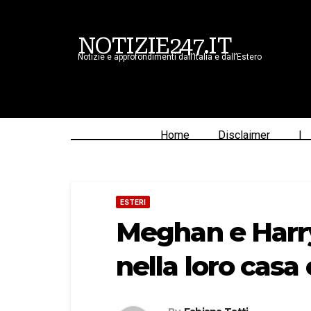
NOTIZIE247.IT
Notizie e approfondimenti dall’Italia e dall’Estero
Home
Disclaimer
|
ESTERI
Meghan e Harry
nella loro casa