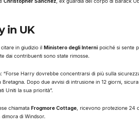
ti
Christopher Sanchez
, ex guardia del corpo di Barack 
y in UK
itare in giudizio il
Ministero degli Interni
poiché si sente 
te dai contribuenti sono state rimosse.
 “Forse Harry dovrebbe concentrarsi di più sulla sicurezza 
 Bretagna. Dopo due avvisi di intrusione in 12 giorni, sicu
i Uniti la sua priorità”.
lese chiamata
Frogmore Cottage
, ricevono protezione 24 o
 dimora di Windsor.