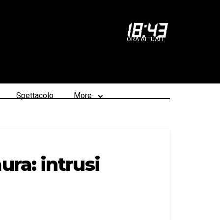
18
:
43
ORA ATTUALE
Spettacolo
More
ra: intrusi