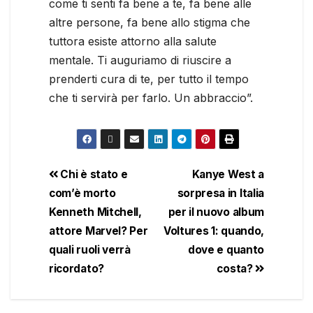
come ti senti fa bene a te, fa bene alle
altre persone, fa bene allo stigma che
tuttora esiste attorno alla salute
mentale. Ti auguriamo di riuscire a
prenderti cura di te, per tutto il tempo
che ti servirà per farlo. Un abbraccio”.
Chi è stato e
Kanye West a
com’è morto
sorpresa in Italia
Kenneth Mitchell,
per il nuovo album
attore Marvel? Per
Voltures 1: quando,
quali ruoli verrà
dove e quanto
ricordato?
costa?