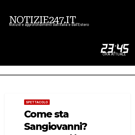
NOTIZIE247.IT
Notizie e approfondimenti dall’Italia e dall’Estero
23
:
45
ORA ATTUALE
SPETTACOLO
Come sta
Sangiovanni?