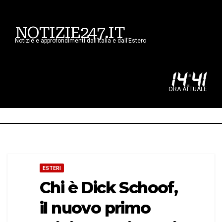
NOTIZIE247.IT
Notizie e approfondimenti dall’Italia e dall’Estero
14
:
41
ORA ATTUALE
ESTERI
Chi è Dick Schoof,
il nuovo primo