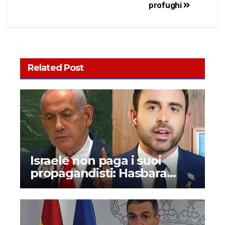
profughi
Related Post
Israele non paga i suoi
propagandisti: Hasbara
denunciata