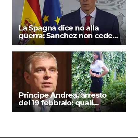
La Spagna dice no alla
guerra: Sanchez non cede
alle minacce di Trump
Principe Andrea, arresto
del 19 febbraio: quali
accuse e perché si parla (di
nuovo) del caso Alisa
Dmitrijeva