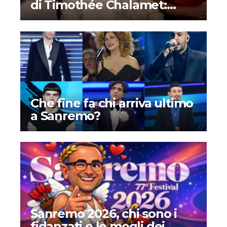
di Timothée Chalamet:
ecco cosa è successo
Che fine fa chi arriva ultimo
a Sanremo?
Sanremo 2026, chi sono i
fidanzati e le mogli dei