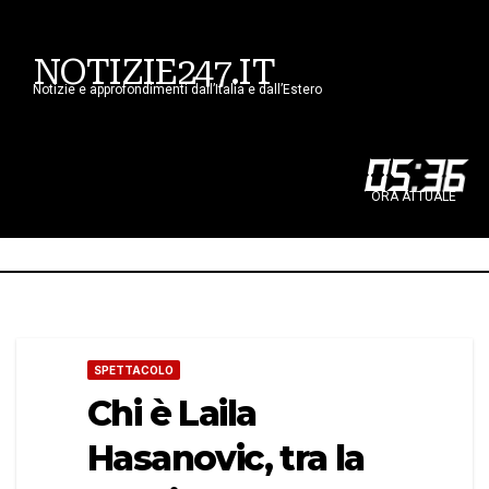
NOTIZIE247.IT
Notizie e approfondimenti dall’Italia e dall’Estero
05
:
36
ORA ATTUALE
SPETTACOLO
Chi è Laila
Hasanovic, tra la