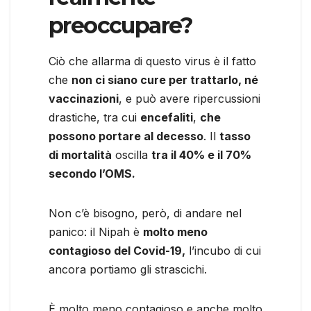
preoccupare?
Ciò che allarma di questo virus è il fatto
che
non ci siano cure per trattarlo, né
vaccinazioni
, e può avere ripercussioni
drastiche, tra cui
encefaliti
,
che
possono portare al decesso
. Il
tasso
di mortalità
oscilla
tra il 40% e il 70%
secondo l’OMS.
Non c’è bisogno, però, di andare nel
panico: il Nipah è
molto meno
contagioso del Covid-19,
l’incubo di cui
ancora portiamo gli strascichi.
È molto meno contagioso e anche molto