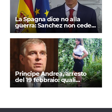
La Spagna dice no alla
guerra: Sanchez non cede
alle minacce di Trump
Principe Andrea, arresto
del 19 febbraio: quali
accuse e perché si parla (di
nuovo) del caso Alisa
Dmitrijeva