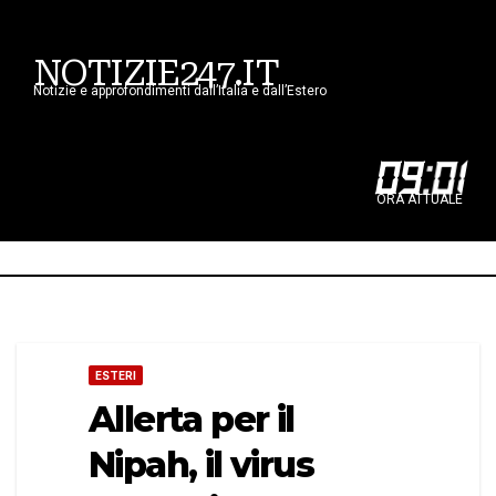
NOTIZIE247.IT
Notizie e approfondimenti dall’Italia e dall’Estero
09
:
01
ORA ATTUALE
ESTERI
Allerta per il
Nipah, il virus