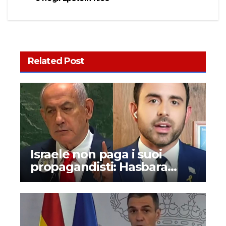
Related Post
Israele non paga i suoi
propagandisti: Hasbara
denunciata