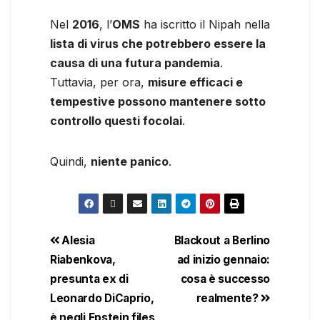
Nel
2016
, l’
OMS
ha iscritto il Nipah nella
lista di virus che potrebbero essere la
causa di una futura pandemia
.
Tuttavia, per ora,
misure efficaci e
tempestive possono mantenere sotto
controllo questi focolai
.
Quindi,
niente panico
.
Alesia
Blackout a Berlino
Riabenkova,
ad inizio gennaio:
presunta ex di
cosa è successo
Leonardo DiCaprio,
realmente?
è negli Epstein files