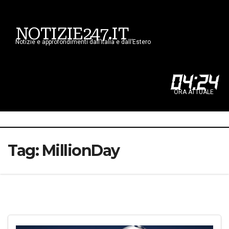
NOTIZIE247.IT
Notizie e approfondimenti dall’Italia e dall’Estero
04
:
24
ORA ATTUALE
Tag:
MillionDay