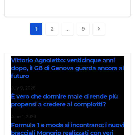
1
2
…
9
Vittorio Agnoletto: venticinque anni
dopo, il G8 di Genova guarda ancora al
futuro
July 9, 2026
È vero che dormire male ci rende più
propensi a credere ai complotti?
June 1, 2026
Formula 1 e moda si incontrano: i nuovi
bracciali Mongrip realizzati con veri