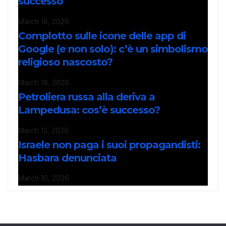
successo
March 16, 2026
Complotto sulle icone delle app di
Google (e non solo): c’è un simbolismo
religioso nascosto?
March 16, 2026
Petroliera russa alla deriva a
Lampedusa: cos’è successo?
March 13, 2026
Israele non paga i suoi propagandisti:
Hasbara denunciata
March 10, 2026