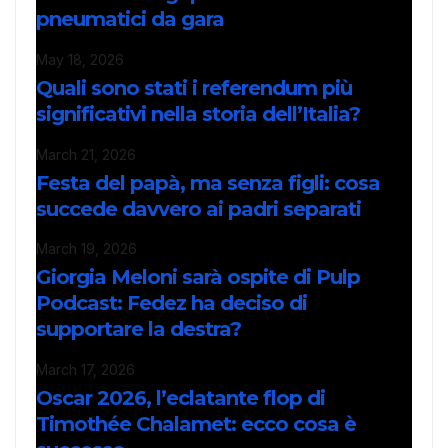
pneumatici da gara
May 18, 2026
Quali sono stati i referendum più
significativi nella storia dell’Italia?
March 21, 2026
Festa del papà, ma senza figli: cosa
succede davvero ai padri separati
March 19, 2026
Giorgia Meloni sarà ospite di Pulp
Podcast: Fedez ha deciso di
supportare la destra?
March 17, 2026
Oscar 2026, l’eclatante flop di
Timothée Chalamet: ecco cosa è