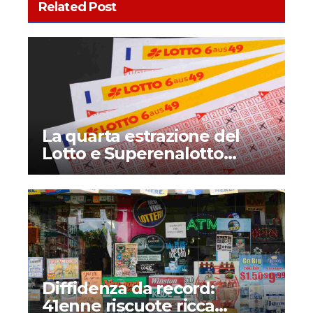
Related Post
La quarta estrazione del
Lotto e Superenalotto
diventerà permanente?
Quando inizia e che novità
introduce?
Diffidenza da record:
41enne riscuote ricca