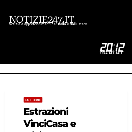
NOTIZIE247.IT
Notizie e approfondimenti dall’Italia e dall’Estero
20
:
12
ORA ATTUALE
LOTTERIE
Estrazioni
VinciCasa e