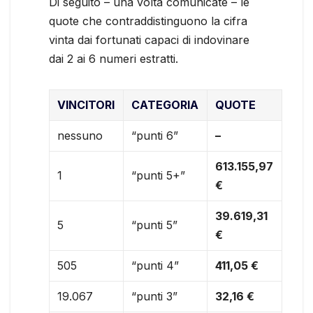
Di seguito – una volta comunicate – le
quote che contraddistinguono la cifra
vinta dai fortunati capaci di indovinare
dai 2 ai 6 numeri estratti.
VINCITORI
CATEGORIA
QUOTE
nessuno
“punti 6”
–
613.155,97
1
“punti 5+”
€
39.619,31
5
“punti 5”
€
505
“punti 4”
411,05 €
19.067
“punti 3”
32,16 €