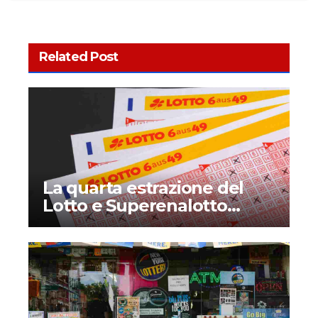
Related Post
La quarta estrazione del
Lotto e Superenalotto
diventerà permanente?
Quando inizia e che novità
introduce?