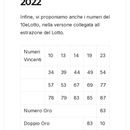
2022
Infine, vi proponiamo anche i numeri del
10eLotto, nella versone collegata all
estrazone del Lotto.
Numeri
10
13
14
19
23
Vincenti
34
39
44
49
54
57
53
67
69
77
78
79
83
85
87
Numero Oro
83
Doppio Oro
83
10