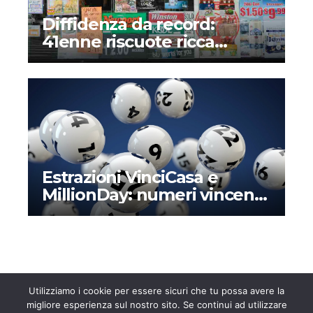
Diffidenza da record:
41enne riscuote ricca
vincita alla lotteria dopo
mesi – Il perché di una
storia assurda
Estrazioni VinciCasa e
MillionDay: numeri vincenti
e montepremi di oggi
domenica 24 marzo 2024
Utilizziamo i cookie per essere sicuri che tu possa avere la
migliore esperienza sul nostro sito. Se continui ad utilizzare