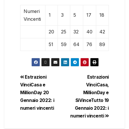
Numeri
1
3
5
17
18
Vincenti
20
25
32
40
42
51
59
64
76
89
Estrazioni
Estrazioni
VinciCasa e
VinciCasa,
MillionDay 20
MillionDay e
Gennaio 2022: i
SiVinceTutto 19
numeri vincenti
Gennaio 2022: i
numeri vincenti