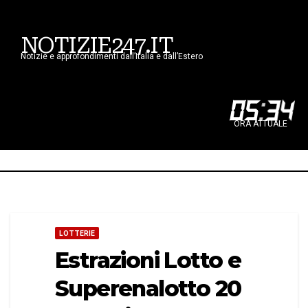
NOTIZIE247.IT
Notizie e approfondimenti dall’Italia e dall’Estero
05
:
34
ORA ATTUALE
LOTTERIE
Estrazioni Lotto e
Superenalotto 20