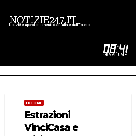
NOTIZIE247.IT
Notizie e approfondimenti dall’Italia e dall’Estero
08
:
41
ORA ATTUALE
LOTTERIE
Estrazioni
VinciCasa e