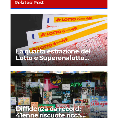
Related Post
La quarta estrazione del
Lotto e Superenalotto
diventerà permanente?
Quando inizia e che novità
introduce?
Diffidenza da record:
41enne riscuote ricca