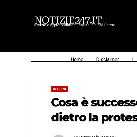
NOTIZIE247.IT
Notizie e approfondimenti dall’Italia e dall’Estero
Home
Disclaimer
|
INTERNI
Cosa è successo
dietro la prote