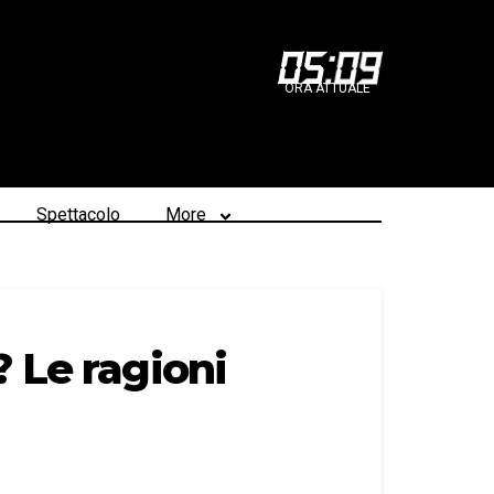
05
:
09
ORA ATTUALE
Spettacolo
More
 Le ragioni