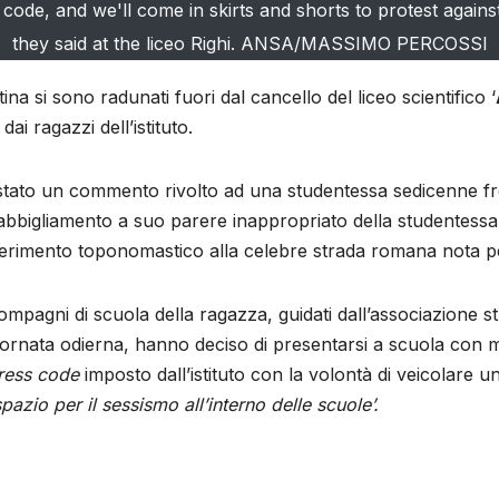
code, and we'll come in skirts and shorts to protest agai
they said at the liceo Righi. ANSA/MASSIMO PERCOSSI
na si sono radunati fuori dal cancello del liceo scientifico ‘
ai ragazzi dell’istituto.
tato un commento rivolto ad una studentessa sedicenne freq
bbigliamento a suo parere inappropriato della studentessa
riferimento toponomastico alla celebre strada romana nota pe
ompagni di scuola della ragazza, guidati dall’associazione 
iornata odierna, hanno deciso di presentarsi a scuola con m
ress code
imposto dall’istituto con la volontà di veicolare
pazio per il sessismo all’interno delle scuole’.