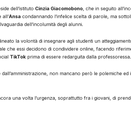
ide dell’istituto
Cinzia Giacomobono
, che in seguito all’i
 all’
Ansa
condannando l’infelice scelta di parole, ma sottol
vaguardia dell’incolumità degli alunni.
tolineato la volontà di insegnare agli studenti un atteggiame
le che essi decidono di condividere online, facendo riferim
ocial
TikTok
prima di essere redarguita dalla professoressa.
dall’amministrazione, non mancano però le polemiche ed i ge
cora una volta l’urgenza, soprattutto fra i giovani, di prend