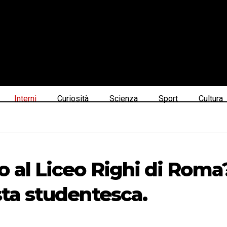
Interni
Curiosità
Scienza
Sport
Cultura
 al Liceo Righi di Roma?
sta studentesca.