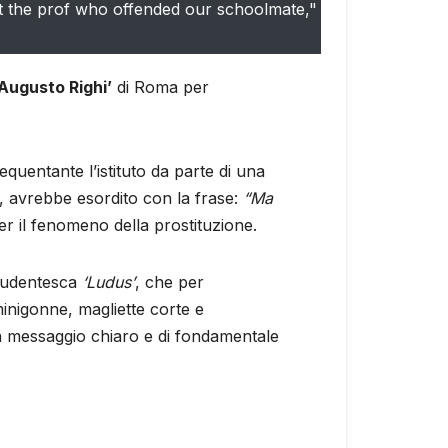
nst the prof who offended our schoolmate,"
Augusto Righi’
di Roma per
uentante l’istituto da parte di una
, avrebbe esordito con la frase:
“Ma
r il fenomeno della prostituzione.
studentesca
‘Ludus’
, che per
inigonne, magliette corte e
 un messaggio chiaro e di fondamentale