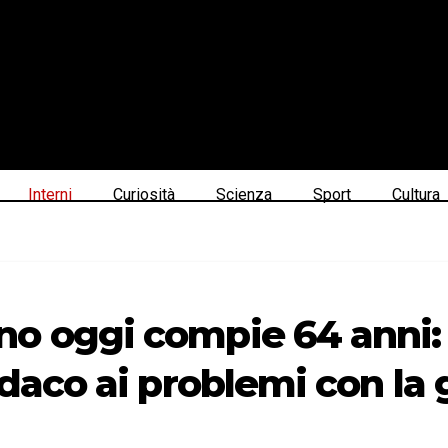
Interni
Curiosità
Scienza
Sport
Cultura
o oggi compie 64 anni: 
ndaco ai problemi con la 