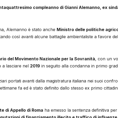
taquattresimo compleanno di Gianni Alemanno, ex sindac
oma, Alemanno è stato anche
Ministro delle politiche agrico
tando così avanti alcune battaglie ambientaliste a favore dell
rio del Movimento Nazionale per la Sovranità
, con un vot
o a lasciare nel
2019
in seguito alla condanna in primo grado
ri portati avanti dalla magistratura italiana nei suoi confro
ettimane fa ed è stato definito dallo stesso ex primo cittadi
te di Appello di Roma
ha emesso la sentenza definitiva per
putazioni di finanziamento illecito e traffico di influenze i