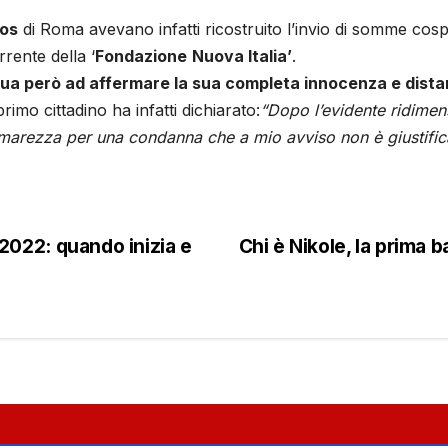
Ros
di Roma avevano infatti ricostruito l’invio di somme cos
rente della ‘
Fondazione
Nuova Italia’
.
ua però ad affermare la sua completa innocenza e distanz
primo cittadino ha infatti dichiarato:
“Dopo l’evidente ridimen
amarezza per una condanna che a mio avviso non è giustific
2022: quando inizia e
Chi è Nikole, la prima 