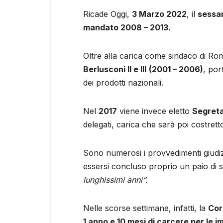
Ricade Oggi,
3 Marzo 2022
, il
sessan
mandato 2008 – 2013.
Oltre alla carica come sindaco di R
Berlusconi II e III
(2001 – 2006)
, por
dei prodotti nazionali.
Nel
2017
viene invece eletto
Segreta
delegati, carica che sarà poi costrett
Sono numerosi i provvedimenti giudizia
essersi concluso proprio un paio di s
lunghissimi anni
“.
Nelle scorse settimane, infatti, la
Cor
1 anno e 10 mesi di carcere per le im