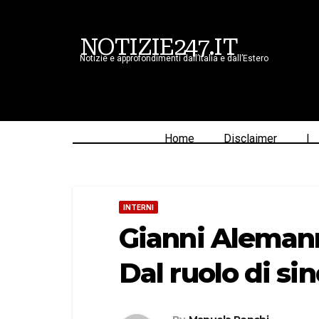
NOTIZIE247.IT
Notizie e approfondimenti dall’Italia e dall’Estero
Home
Disclaimer
|
INTERNI
Gianni Alemann
Dal ruolo di si