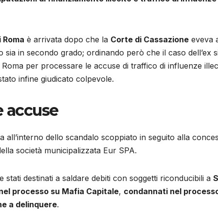
di Roma
è arrivata dopo che la
Corte di Cassazione
eveva a
 sia in secondo grado; ordinando però che il caso dell’ex s
oma per processare le accuse di traffico di influenze illeci
tato infine giudicato colpevole.
e accuse
a all’interno dello scandalo scoppiato in seguito alla conc
della società municipalizzata Eur SPA.
stati destinati a saldare debiti con soggetti riconducibili a
S
 nel processo su Mafia Capitale
,
condannati nel processo 
ne a delinquere
.