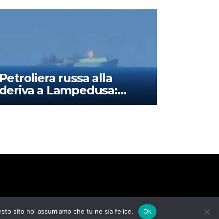
Petroliera russa alla
deriva a Lampedusa:
cos’è successo?
esto sito noi assumiamo che tu ne sia felice.
Ok
Home
Disclaimer