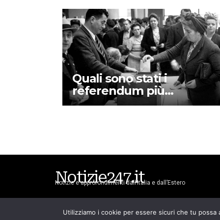
Quali sono stati i
referendum più
significativi nella storia
dell’Italia?
Notizie247.it
Notizie e approfondimenti dall’Italia e dall’Estero
Utilizziamo i cookie per essere sicuri che tu possa 