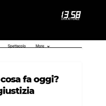
13
:
58
ORA ATTUALE
Spettacolo
More
cosa fa oggi?
giustizia