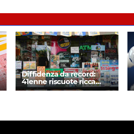
Diffidenza da record:
41enne riscuote ricca
vincita alla lotteria dopo
mesi – Il perché di una
storia assurda