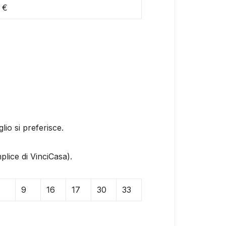
 €
io si preferisce.
plice di VinciCasa).
9
16
17
30
33