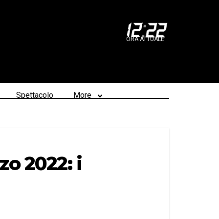
12
:
22
ORA ATTUALE
Spettacolo
More
zo 2022: i