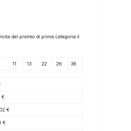
ita del premio di prima categoria il
11
13
22
26
38
o
 €
02 €
8 €