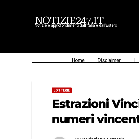
NOTIZIE247.IT
Notizie e approfondimenti dall’Italia e dall’Estero
Home
Disclaimer
|
LOTTERIE
Estrazioni Vinc
numeri vincent