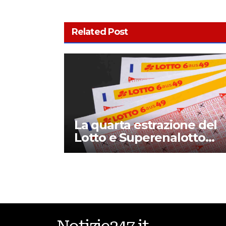
Related Post
La quarta estrazione del
Lotto e Superenalotto
diventerà permanente?
Quando inizia e che
novità introduce?