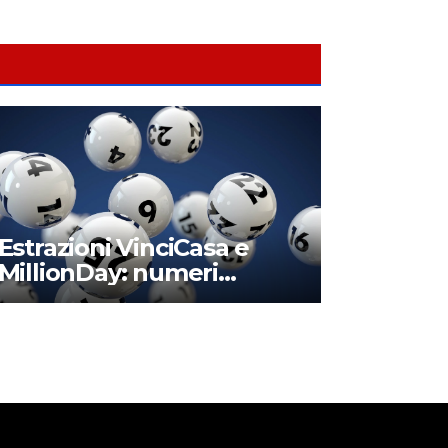
Estrazioni VinciCasa e
MillionDay: numeri
vincenti e montepremi di
oggi domenica 24 marzo
2024