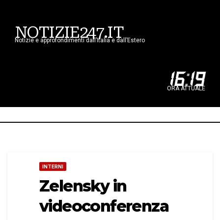
NOTIZIE247.IT
Notizie e approfondimenti dall’Italia e dall’Estero
16
:
19
ORA ATTUALE
INTERNI
Zelensky in
videoconferenza