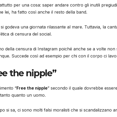
ttutto per una cosa: saper andare contro gli inutili pregiudi
 lei, ha fatto così anche il resto della band.
e si godeva una giornata rilassante al mare. Tuttavia, la can
itica di censura del social.
ano della censura di Instagram poiché anche se a volte non si
ue. Succede così ad esempio per chi con il corpo ci lavor
ee the nipple”
vimento “
Free the nipple
” secondo il quale dovrebbe esser
 tanto quanto un uomo.
troppo si sa, ci sono molti falsi moralisti che si scandalizza