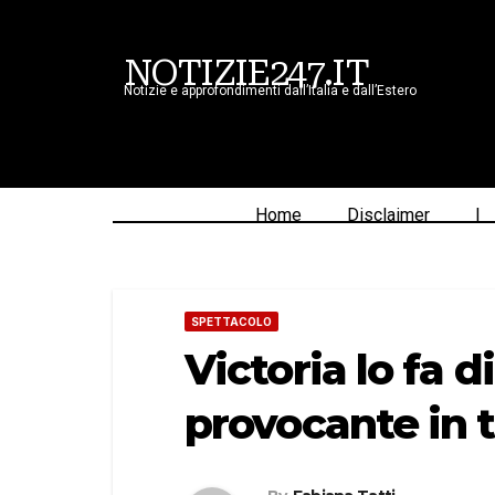
NOTIZIE247.IT
Notizie e approfondimenti dall’Italia e dall’Estero
Home
Disclaimer
|
SPETTACOLO
Victoria lo fa 
provocante in 