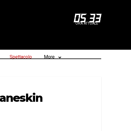
05
:
33
ORA ATTUALE
Spettacolo
More
 Maneskin