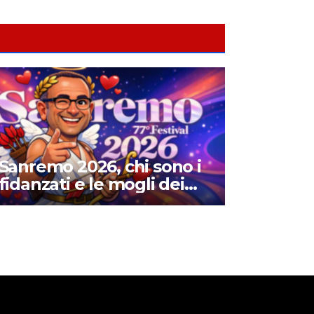
Sanremo 2026, chi sono i
fidanzati e le mogli dei
cantanti in gara: amori,
matrimoni e curiosità