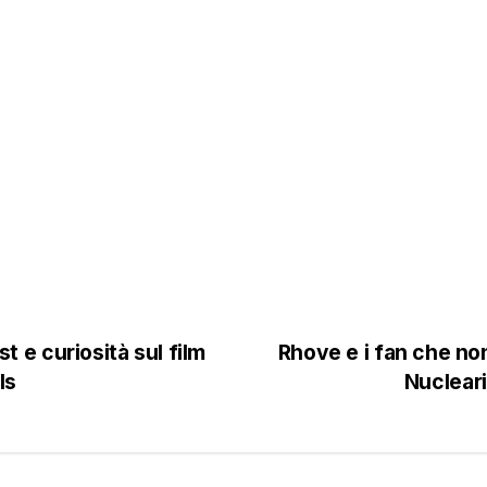
 e curiosità sul film
Rhove e i fan che non
ls
Nuclear