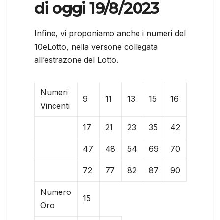
di oggi 19/8/2023
Infine, vi proponiamo anche i numeri del
10eLotto, nella versone collegata
all’estrazone del Lotto.
Numeri
9
11
13
15
16
Vincenti
17
21
23
35
42
47
48
54
69
70
72
77
82
87
90
Numero
15
Oro