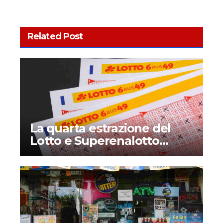
Related Post
La quarta estrazione del
Lotto e Superenalotto
diventerà permanente?
Quando inizia e che novità
introduce?