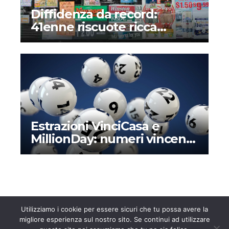
Diffidenza da record:
41enne riscuote ricca
vincita alla lotteria dopo
mesi – Il perché di una
storia assurda
Estrazioni VinciCasa e
MillionDay: numeri vincenti
e montepremi di oggi
domenica 24 marzo 2024
Utilizziamo i cookie per essere sicuri che tu possa avere la
migliore esperienza sul nostro sito. Se continui ad utilizzare