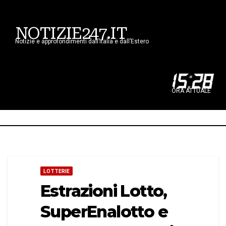
NOTIZIE247.IT
Notizie e approfondimenti dall’Italia e dall’Estero
15
:
28
ORA ATTUALE
LOTTERIE
Estrazioni Lotto,
SuperEnalotto e