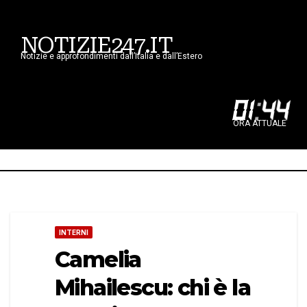
NOTIZIE247.IT
Notizie e approfondimenti dall’Italia e dall’Estero
01
:
44
ORA ATTUALE
INTERNI
Camelia
Mihailescu: chi è la