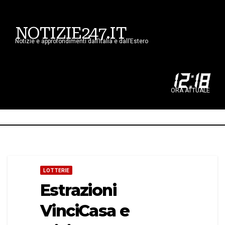
NOTIZIE247.IT
Notizie e approfondimenti dall’Italia e dall’Estero
12
:
18
ORA ATTUALE
LOTTERIE
Estrazioni
VinciCasa e