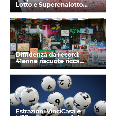
Lotto e Superenalotto
diventerà permanente?
Quando inizia e che novità
introduce?
Diffidenza da record:
41enne riscuote ricca
vincita alla lotteria dopo
mesi – Il perché di una
storia assurda
Estrazioni VinciCasa e