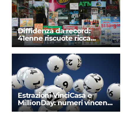
Diffidenza da record:
41enne riscuote ricca
vincita alla lotteria dopo
mesi – Il perché di una
storia assurda
Estrazioni VinciCasa e
MillionDay: numeri vincenti
e montepremi di oggi
domenica 24 marzo 2024