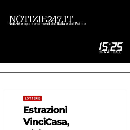
NOTIZIE247.IT
Notizie e approfondimenti dall’Italia e dall’Estero
15
:
25
ORA ATTUALE
LOTTERIE
Estrazioni
VinciCasa,