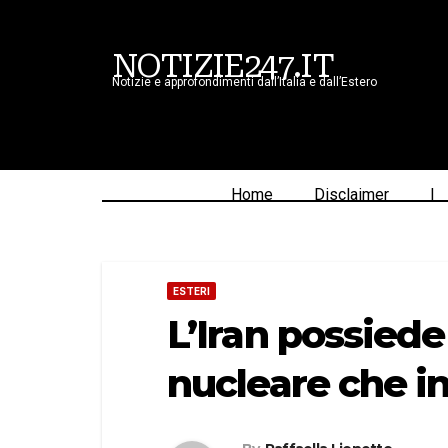
NOTIZIE247.IT
Notizie e approfondimenti dall’Italia e dall’Estero
Home
Disclaimer
|
ESTERI
L’Iran possied
nucleare che i