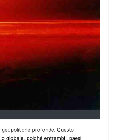
 e geopolitiche profonde.
Questo
llo globale, poiché entrambi i paesi