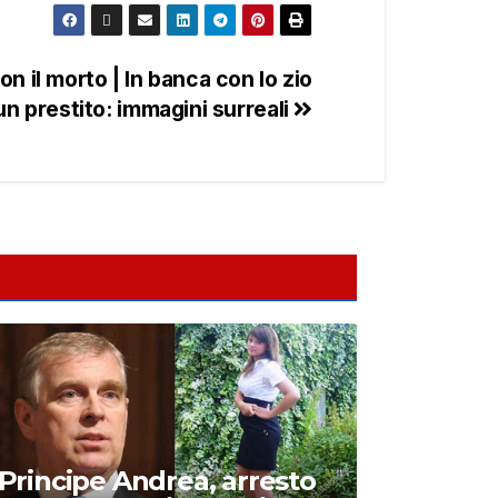
 il morto | In banca con lo zio
n prestito: immagini surreali
Principe Andrea, arresto