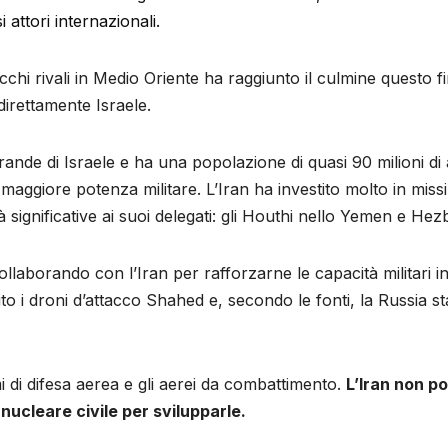
 attori internazionali.
ecchi rivali in Medio Oriente ha raggiunto il culmine questo 
 direttamente Israele.
nde di Israele e ha una popolazione di quasi 90 milioni di ab
maggiore potenza militare. L’Iran ha investito molto in miss
significative ai suoi delegati: gli Houthi nello Yemen e Hez
 collaborando con l’Iran per rafforzarne le capacità militari
nito i droni d’attacco Shahed e, secondo le fonti, la Russia 
 di difesa aerea e gli aerei da combattimento.
L’Iran non p
 nucleare civile per svilupparle.