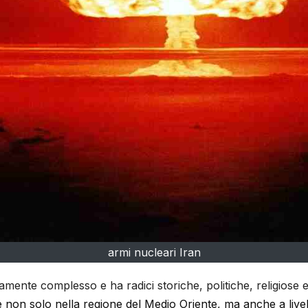
armi nucleari Iran
emamente complesso e ha radici storiche, politiche, religiose
ive non solo nella regione del Medio Oriente, ma anche a live