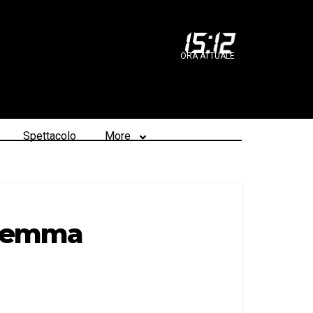
15
:
12
ORA ATTUALE
Spettacolo
More
dilemma