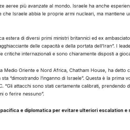
rze aeree più avanzate al mondo. Israele ha anche esperienza
ne che Israele abbia le proprie armi nucleari, ma mantiene una
ca estera di diversi primi ministri britannici ed ex ambascia
ghiacciante delle capacità e della portata dell’Iran”. I leade
e critiche internazionali e sono chiaramente disposti a gioca
ma Medio Oriente e Nord Africa, Chatham House, ha detto ch
 sta “dimostrando l’inganno di Israele”. Questa è la prima vo
C. “Gli attacchi sono stati certamente calibrati, prendendo di 
nni o ferire nessuno”.
pacifica e diplomatica per evitare ulteriori escalation e 