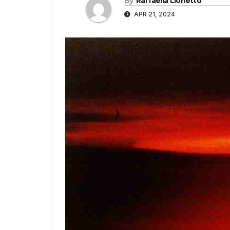
By
Raffaella Lionetto
APR 21, 2024