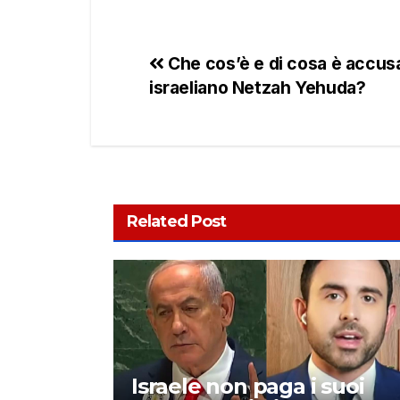
Che cos’è e di cosa è accusa
israeliano Netzah Yehuda?
Related Post
Israele non paga i suoi