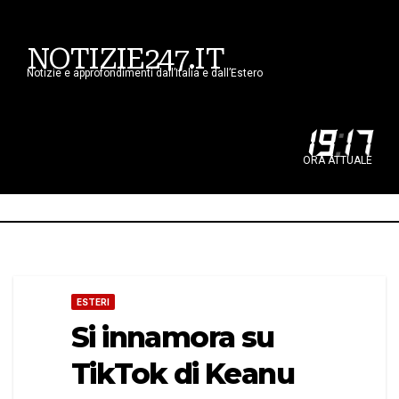
NOTIZIE247.IT
Notizie e approfondimenti dall’Italia e dall’Estero
19
:
17
ORA ATTUALE
ESTERI
Si innamora su
TikTok di Keanu