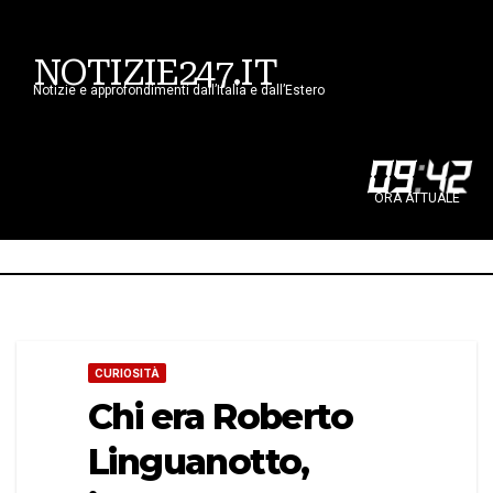
NOTIZIE247.IT
Notizie e approfondimenti dall’Italia e dall’Estero
09
:
42
ORA ATTUALE
CURIOSITÀ
Chi era Roberto
Linguanotto,