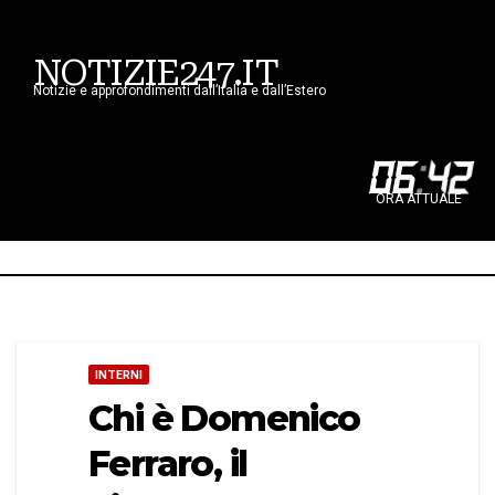
NOTIZIE247.IT
Notizie e approfondimenti dall’Italia e dall’Estero
06
:
42
ORA ATTUALE
INTERNI
Chi è Domenico
Ferraro, il