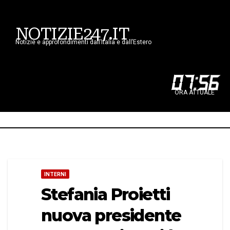
NOTIZIE247.IT
Notizie e approfondimenti dall’Italia e dall’Estero
07
:
56
ORA ATTUALE
INTERNI
Stefania Proietti
nuova presidente