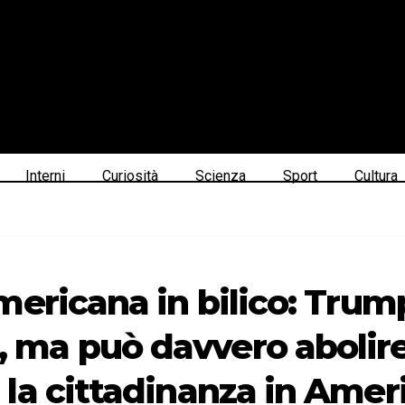
Interni
Curiosità
Scienza
Sport
Cultura
ericana in bilico: Trump 
a può davvero abolire l
la cittadinanza in Amer