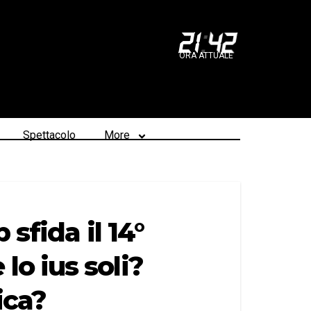
21
:
42
ORA ATTUALE
Spettacolo
More
sfida il 14°
o ius soli?
ica?