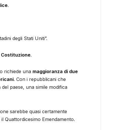
lice
.
dini degli Stati Uniti”.
a
Costituzione
.
o richiede una
maggioranza di due
ricani
. Con i repubblicani che
 del paese, una simile modifica
stione sarebbe quasi certamente
on il Quattordicesimo Emendamento.