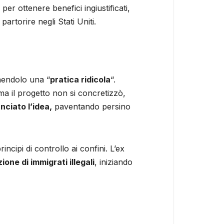
per ottenere benefici ingiustificati,
partorire negli Stati Uniti.
inendolo una “
pratica ridicola
“.
a il progetto non si concretizzò,
anciato l’idea,
paventando persino
ncipi di controllo ai confini. L’ex
one di immigrati illegali
, iniziando