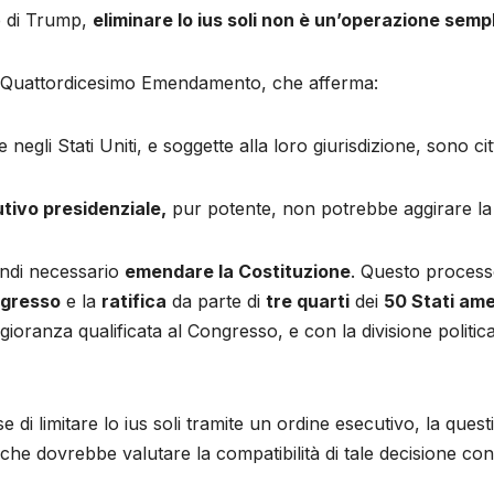
e di Trump,
eliminare lo ius soli non è un’operazione semp
al Quattordicesimo Emendamento, che afferma:
egli Stati Uniti, e soggette alla loro giurisdizione, sono citta
tivo presidenziale,
pur potente, non potrebbe aggirare l
indi necessario
emendare la Costituzione
. Questo process
ngresso
e la
ratifica
da parte di
tre quarti
dei
50 Stati ame
ranza qualificata al Congresso, e con la divisione politica
 di limitare lo ius soli tramite un ordine esecutivo, la que
 che dovrebbe valutare la compatibilità di tale decisione c