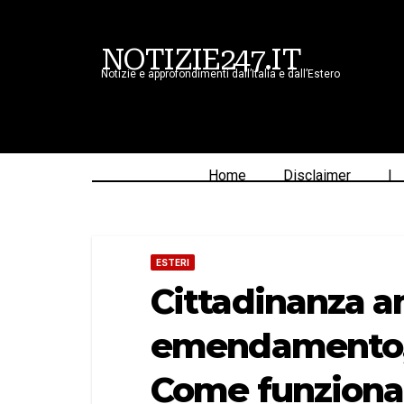
NOTIZIE247.IT
Notizie e approfondimenti dall’Italia e dall’Estero
Home
Disclaimer
|
ESTERI
Cittadinanza am
emendamento, m
Come funziona 