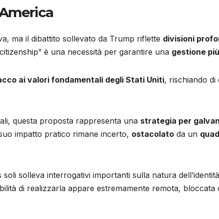
’America
a, ma il dibattito sollevato da Trump riflette
divisioni prof
ht citizenship” è una necessità per garantire una
gestione più
acco ai valori fondamentali degli Stati Uniti
, rischiando di
ziali, questa proposta rappresenta una
strategia per galva
 suo impatto pratico rimane incerto,
ostacolato
da un
quad
soli solleva interrogativi importanti sulla natura dell’identi
sibilità di realizzarla appare estremamente remota, bloccata d