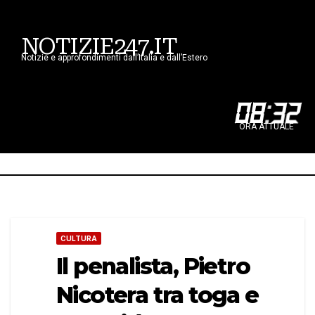
NOTIZIE247.IT
Notizie e approfondimenti dall’Italia e dall’Estero
08
:
32
ORA ATTUALE
CULTURA
Il penalista, Pietro
Nicotera tra toga e