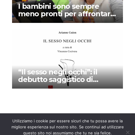
I bambini sono sempre
meno pronti per affrontare
la scuola: perché la colpa è
(in parte) dei tablet
“Il sesso negli occhi”: il
debutto saggistico di
Arianne Guion
Utilizziamo i cookie per essere sicuri che tu possa avere la
migliore esperienza sul nostro sito. Se continui ad utilizzare
questo sito noi assumiamo che tu ne sia felice.