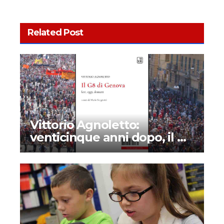
Related Post
Vittorio Agnoletto:
venticinque anni dopo, il G8
di Genova guarda ancora al
futuro