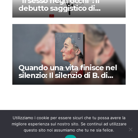
“Il sesso negli occhi”: il
debutto saggistico di
Arianne Guion
Quando una vita finisce nel
silenzio: Il silenzio di B. di
Oliviero Italo Carugo
Utilizziamo i cookie per essere sicuri che tu possa avere la
migliore esperienza sul nostro sito. Se continui ad utilizzare
questo sito noi assumiamo che tu ne sia felice.
Notizie247.it
Notizie e approfondimenti dall’Italia e dall’Estero