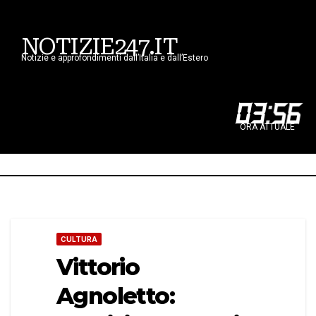
NOTIZIE247.IT
Notizie e approfondimenti dall’Italia e dall’Estero
03
:
56
ORA ATTUALE
CULTURA
Vittorio
Agnoletto: