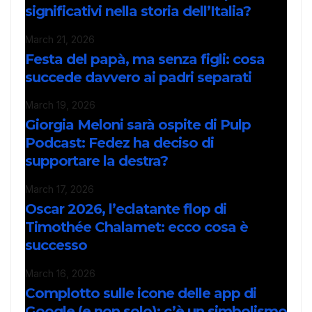
significativi nella storia dell’Italia?
March 21, 2026
Festa del papà, ma senza figli: cosa
succede davvero ai padri separati
March 19, 2026
Giorgia Meloni sarà ospite di Pulp
Podcast: Fedez ha deciso di
supportare la destra?
March 17, 2026
Oscar 2026, l’eclatante flop di
Timothée Chalamet: ecco cosa è
successo
March 16, 2026
Complotto sulle icone delle app di
Google (e non solo): c’è un simbolismo