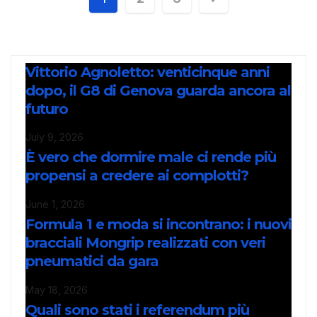
Vittorio Agnoletto: venticinque anni
dopo, il G8 di Genova guarda ancora al
futuro
July 9, 2026
È vero che dormire male ci rende più
propensi a credere ai complotti?
June 1, 2026
Formula 1 e moda si incontrano: i nuovi
bracciali Mongrip realizzati con veri
pneumatici da gara
May 18, 2026
Quali sono stati i referendum più