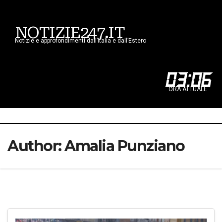
NOTIZIE247.IT
Notizie e approfondimenti dall’Italia e dall’Estero
03
:
06
ORA ATTUALE
Author:
Amalia Punziano