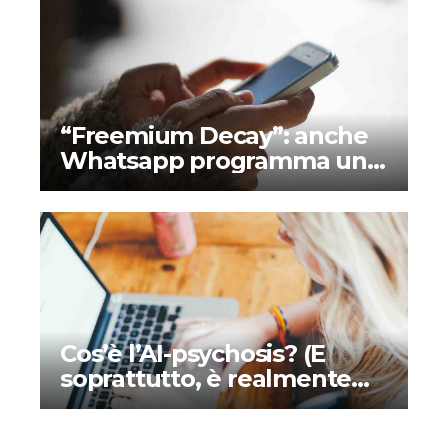
“Freemium Decay”: anche
Whatsapp programma un
piano a pagamento
Cos’è l’AI-psychosis? (E
soprattutto, è realmente
una minaccia?)