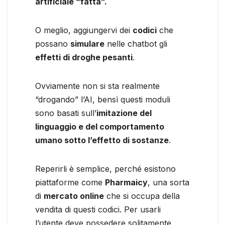
artificiale “fatta”.
O meglio, aggiungervi dei
codici
che
possano
simulare
nelle chatbot gli
effetti di droghe pesanti
.
Ovviamente non si sta realmente
“drogando” l’AI, bensì questi moduli
sono basati sull’
imitazione del
linguaggio e del comportamento
umano sotto l’effetto di sostanze
.
Reperirli è semplice, perché esistono
piattaforme come
Pharmaicy
, una sorta
di
mercato online
che si occupa della
vendita di questi codici. Per usarli
l’utente deve possedere solitamente