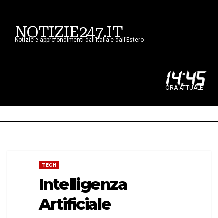
NOTIZIE247.IT
Notizie e approfondimenti dall’Italia e dall’Estero
14
:
45
ORA ATTUALE
TECH
Intelligenza
Artificiale