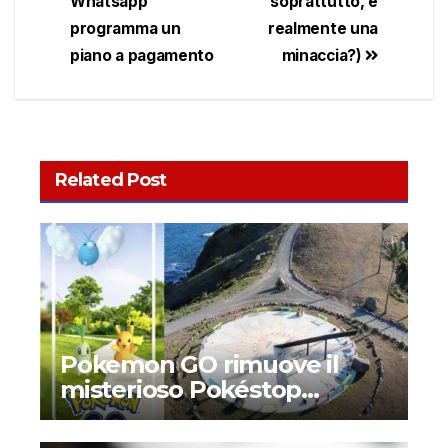
Whatsapp
soprattutto, è
programma un
realmente una
piano a pagamento
minaccia?)
Related Post
Pokemon GO rimuove il
misterioso Pokéstop
sull’isola di Jeffrey Epstein