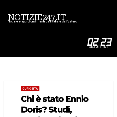
NOTIZIE247.IT
Notizie e approfondimenti dall’Italia e dall’Estero
02
:
23
ORA ATTUALE
CURIOSITÀ
Chi è stato Ennio
Doris? Studi,