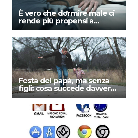
È vero che dormire male ci
rende più propensi a
credere ai complotti?
Festa del papà, ma senza
figli: cosa succede davvero
ai padri separati