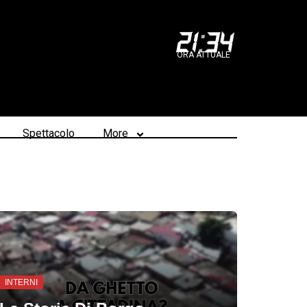
21
:
34
ORA ATTUALE
Spettacolo
More
INTERNI