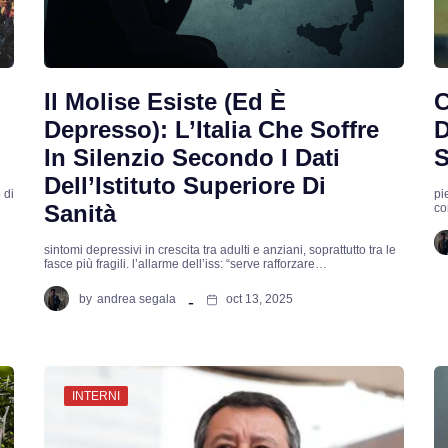
Il Molise Esiste (ed È
C
Depresso): L’Italia Che Soffre
D
In Silenzio Secondo I Dati
S
Dell’Istituto Superiore Di
 di
pi
Sanità
co
sintomi depressivi in crescita tra adulti e anziani, soprattutto tra le
fasce più fragili. l’allarme dell’iss: “serve rafforzare…
by
andrea segala
oct 13, 2025
INTERNI