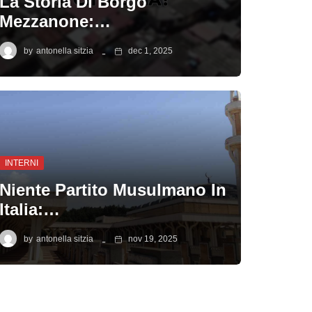
La Storia Di Borgo
Mezzanone:…
by
antonella sitzia
dec 1, 2025
INTERNI
Niente Partito Musulmano In
Italia:…
by
antonella sitzia
nov 19, 2025