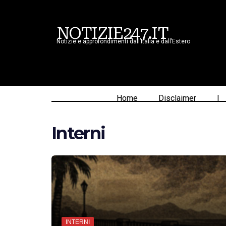
NOTIZIE247.IT
Notizie e approfondimenti dall’Italia e dall’Estero
Home
Disclaimer
|
Interni
INTERNI