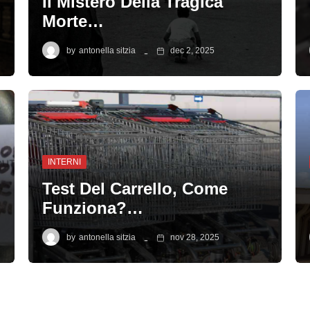
Il Mistero Della Tragica
Morte…
by
antonella sitzia
dec 2, 2025
INTERNI
Test Del Carrello, Come
Funziona?…
by
antonella sitzia
nov 28, 2025