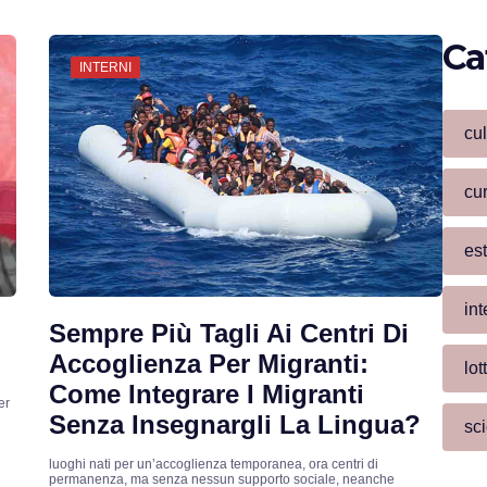
Ca
INTERNI
cul
cur
est
int
Sempre Più Tagli Ai Centri Di
Accoglienza Per Migranti:
lot
Come Integrare I Migranti
er
Senza Insegnargli La Lingua?
sc
luoghi nati per un’accoglienza temporanea, ora centri di
permanenza, ma senza nessun supporto sociale, neanche