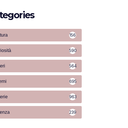
tegories
tura
156
iosità
590
eri
564
erni
695
terie
963
ienza
239