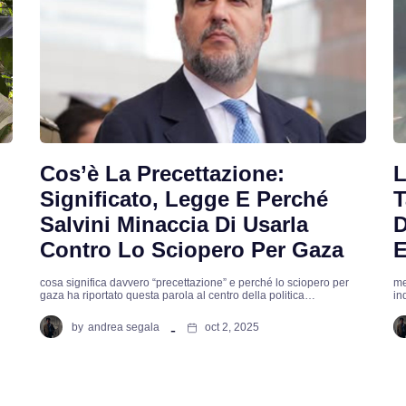
Cos’è La Precettazione:
L
Significato, Legge E Perché
T
Salvini Minaccia Di Usarla
D
Contro Lo Sciopero Per Gaza
E
cosa significa davvero “precettazione” e perché lo sciopero per
me
gaza ha riportato questa parola al centro della politica…
in
by
andrea segala
oct 2, 2025