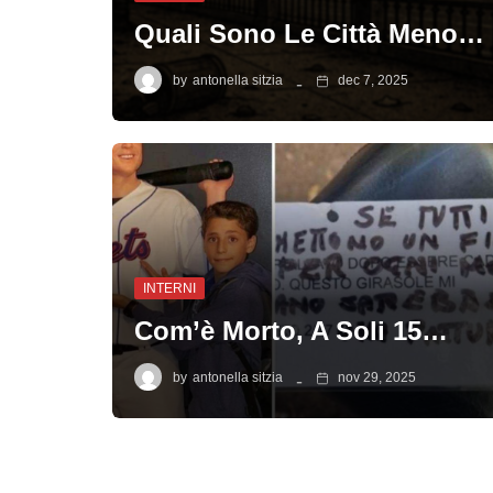
Quali Sono Le Città Meno…
by
antonella sitzia
dec 7, 2025
INTERNI
Com’è Morto, A Soli 15…
by
antonella sitzia
nov 29, 2025