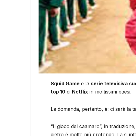
Squid Game
è la
serie televisiva s
top 10
di
Netflix
in moltissimi paesi.
La domanda, pertanto, è: ci sarà la 
“Il gioco del caamaro”, in traduzione, 
dietro è molto più profondo. La si in