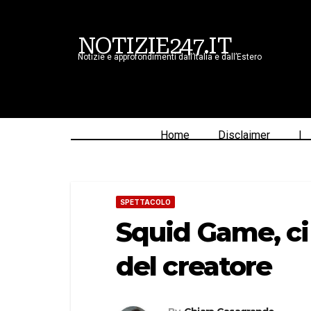
NOTIZIE247.IT
Notizie e approfondimenti dall’Italia e dall’Estero
Home
Disclaimer
|
SPETTACOLO
Squid Game, ci
del creatore