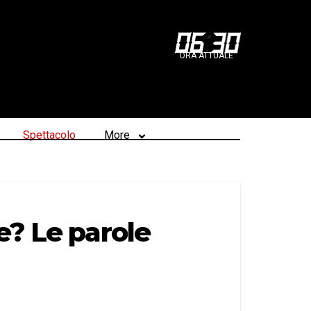
06
:
30
ORA ATTUALE
Spettacolo
More
e? Le parole