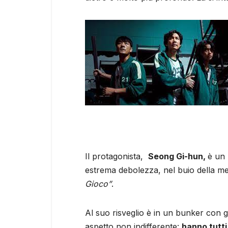
Il protagonista,
Seong Gi-hun,
è un 
estrema debolezza, nel buio della me
Gioco”
.
Al suo risveglio è in un bunker con gli
aspetto non indifferente:
hanno tutti