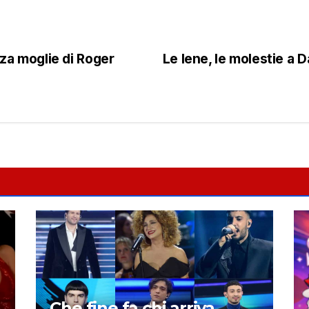
rza moglie di Roger
Le Iene, le molestie a 
Che fine fa chi arriva