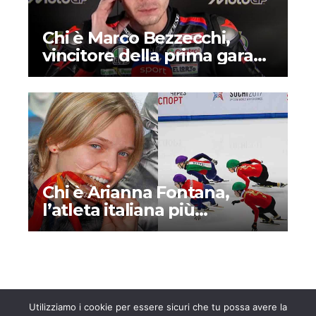
Chi è Marco Bezzecchi,
vincitore della prima gara
della MotoGP 2026?
Biografia, curiosità e vita
privata
Chi è Arianna Fontana,
l’atleta italiana più
medagliata di sempre
Utilizziamo i cookie per essere sicuri che tu possa avere la