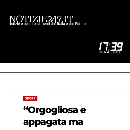
NOTIZIE247.IT
Notizie e approfondimenti dall’Italia e dall’Estero
17
:
39
ORA ATTUALE
SPORT
“Orgogliosa e
appagata ma