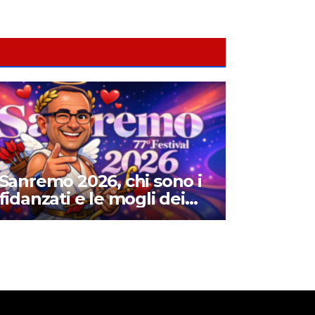
Sanremo 2026, chi sono i
fidanzati e le mogli dei
cantanti in gara: amori,
matrimoni e curiosità