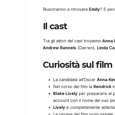
Riusciranno a ritrovare
Emily
? E per
Il cast
Tra gli attori del cast troviamo
Anna 
Andrew Rannels
(Darren),
Linda Car
Curiosità sul film
La candidata all’Oscar
Anna Ke
Nel corso del film la
Kendrick
i
Blake Lively
per prepararsi al 
account con il nome del suo pe
Lively
è completamente astemia, i
Le riprese del film sono iniziat