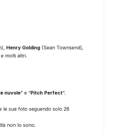
n),
Henry Golding
(Sean Townsend),
molti altri.
le nuvole
” e “
Pitch
Perfect
“.
te le sue foto seguendo solo 28
ltà non lo sono.