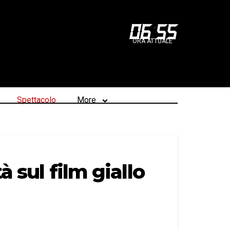
06
:
55
ORA ATTUALE
Spettacolo
More
à sul film giallo