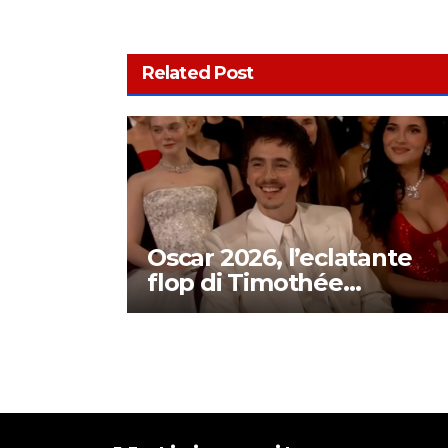
Related Post
Oscar 2026, l’eclatante
flop di Timothée
Chalamet: ecco cosa è
successo