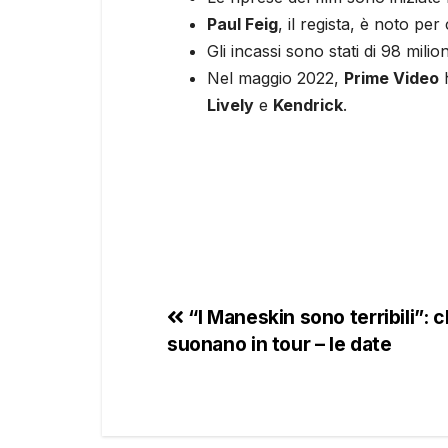
Paul Feig
, il regista, è noto p
Gli incassi sono stati di 98 milion
Nel maggio 2022,
Prime Video
h
Lively
e
Kendrick
.
“I Maneskin sono terribili”: 
suonano in tour – le date