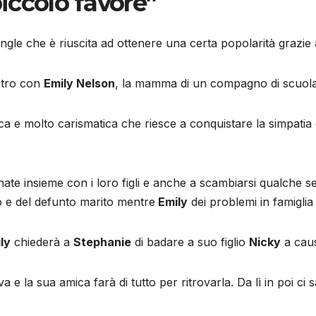
iccolo favore”
gle che è riuscita ad ottenere una certa popolarità grazie al
ontro con
Emily Nelson
, la mamma di un compagno di scuola 
ica e molto carismatica che riesce a conquistare la simpatia
nate insieme con i loro figli e anche a scambiarsi qualche 
o e del defunto marito mentre
Emily
dei problemi in famigli
ly
chiederà a
Stephanie
di badare a suo figlio
Nicky
a caus
va e la sua amica farà di tutto per ritrovarla. Da lì in poi ci 