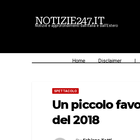
NOTIZIE247.IT
Notizie e approfondimenti dall’Italia e dall’Estero
Home
Disclaimer
|
SPETTACOLO
Un piccolo favor
del 2018