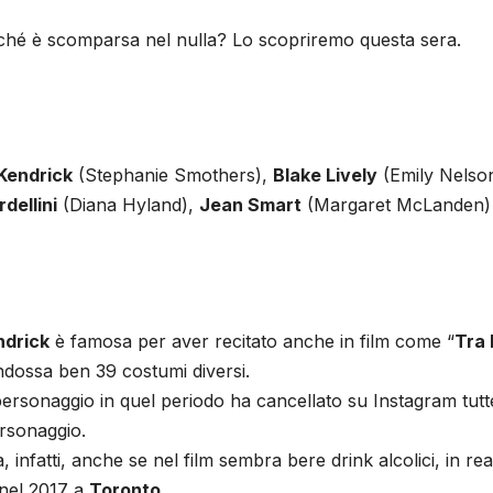
ché è scomparsa nel nulla? Lo scopriremo questa sera.
Kendrick
(Stephanie Smothers),
Blake Lively
(Emily Nelso
dellini
(Diana Hyland),
Jean Smart
(Margaret McLanden) e 
ndrick
è famosa per aver recitato anche in film come “
Tra 
ndossa ben 39 costumi diversi.
personaggio in quel periodo ha cancellato su Instagram tut
rsonaggio.
nfatti, anche se nel film sembra bere drink alcolici, in rea
e nel 2017 a
Toronto
.