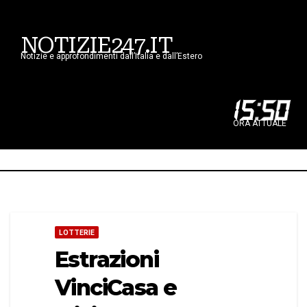
NOTIZIE247.IT
Notizie e approfondimenti dall’Italia e dall’Estero
15
:
50
ORA ATTUALE
LOTTERIE
Estrazioni
VinciCasa e