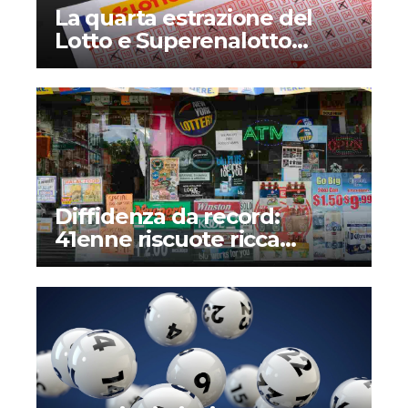
La quarta estrazione del
Lotto e Superenalotto
diventerà permanente?
Quando inizia e che novità
introduce?
Diffidenza da record:
41enne riscuote ricca
vincita alla lotteria dopo
mesi – Il perché di una
storia assurda