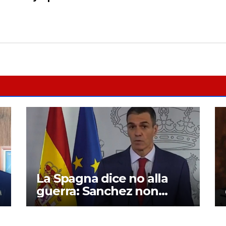
La Spagna dice no alla
guerra: Sanchez non
cede alle minacce di
Trump