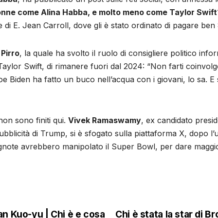
donne come Alina Habba, e molto meno come Taylor Swift
di E. Jean Carroll, dove gli è stato ordinato di pagare ben 83
Pirro
, la quale ha svolto il ruolo di consigliere politico in
Taylor Swift, di rimanere fuori dal 2024: “Non farti coinvol
Joe Biden ha fatto un buco nell’acqua con i giovani, lo sa. 
non sono finiti qui.
Vivek Ramaswamy
, ex candidato presi
bblicità di Trump, si è sfogato sulla piattaforma X, dopo l’ul
note avrebbero manipolato il Super Bowl, per dare maggiore
Han Kuo-yu | Chi è e cosa
Chi è stata la star di 