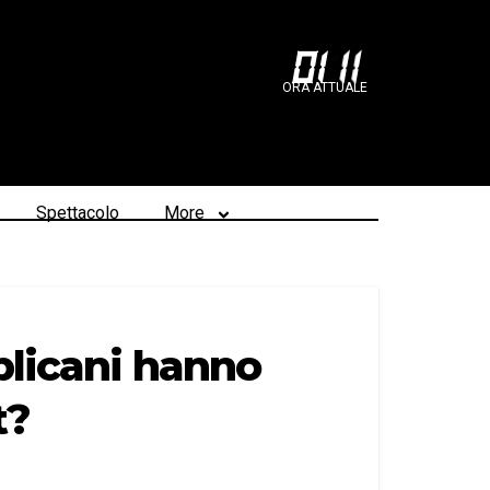
01
:
11
ORA ATTUALE
Spettacolo
More
blicani hanno
t?