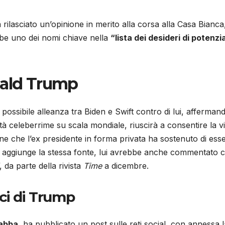
lasciato un’opinione in merito alla corsa alla Casa Bianca,
bbe uno dei nomi chiave nella
“lista dei desideri di potenzia
nald Trump
ossibile alleanza tra Biden e Swift contro di lui, afferman
à celeberrime su scala mondiale, riuscirà a consentire la vi
e che l’ex presidente in forma privata ha sostenuto di ess
tre, aggiunge la stessa fonte, lui avrebbe anche commentato
da parte della rivista
Time
a dicembre.
aci di Trump
Habba
, ha pubblicato un post sulle reti social, con annessa l