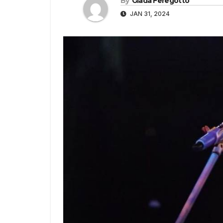
By
Giada Feregotto
JAN 31, 2024