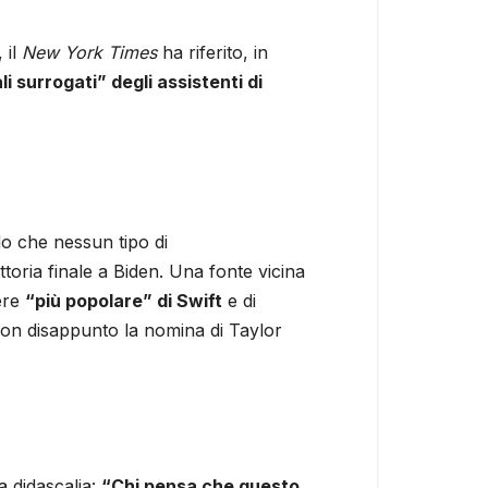
 il
New York Times
ha riferito, in
li surrogati” degli assistenti di
do che nessun tipo di
ttoria finale a Biden. Una fonte vicina
ere
“più popolare” di Swift
e di
 con disappunto la nomina di Taylor
a didascalia:
“Chi pensa che questo