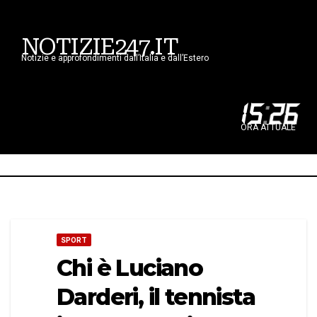
NOTIZIE247.IT
Notizie e approfondimenti dall’Italia e dall’Estero
15
:
26
ORA ATTUALE
SPORT
Chi è Luciano
Darderi, il tennista