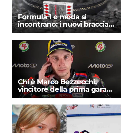
Formula 1 e moda si
incontrano: i nuovi bracciali
Mongrip realizzati con veri
pneumatici da gara
Chi è Marco Bezzecchi,
vincitore della prima gara
della MotoGP 2026?
Biografia, curiosità e vita
privata