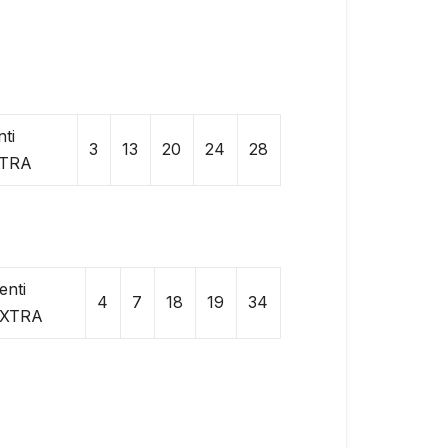
ti
3
13
20
24
28
XTRA
enti
4
7
18
19
34
 EXTRA