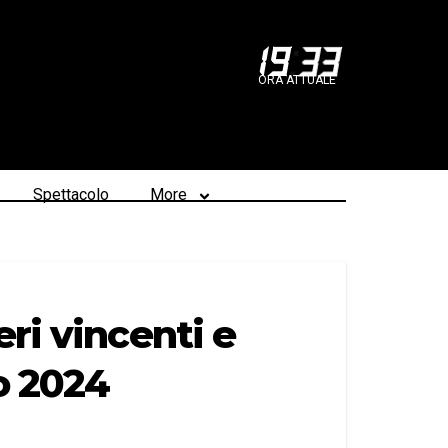
19
:
33
ORA ATTUALE
Spettacolo
More
ri vincenti e
o 2024