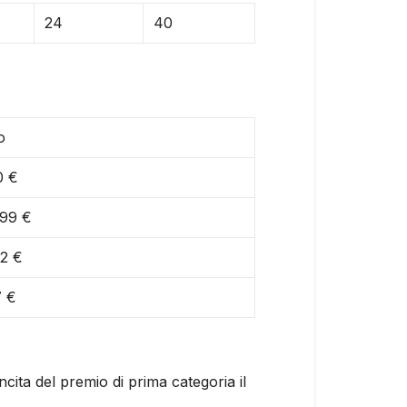
24
40
o
0 €
,99 €
92 €
7 €
ita del premio di prima categoria il