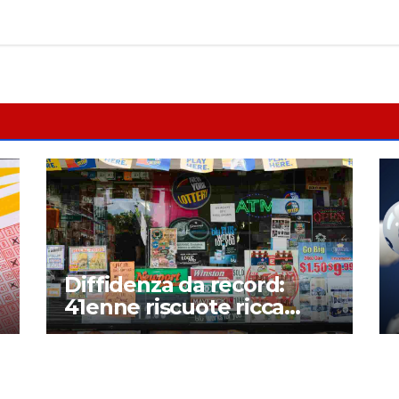
Diffidenza da record:
41enne riscuote ricca
vincita alla lotteria dopo
mesi – Il perché di una
storia assurda