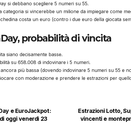
ay si debbano scegliere 5 numeri su 55.
ma categoria si vincerebbe un milione da impiegare come megl
 schedina costa un euro (contro i due euro della giocata sem
Day, probabilità di vincita
cita siano decisamente basse.
ilità su 658.008 di indovinare i 5 numeri.
à è ancora più bassa (dovendo indovinare 5 numeri su 55 e n
giocare con moderazione e prendere le estrazioni per quell
nDay e EuroJackpot:
Estrazioni Lotto, S
di oggi venerdì 23
vincenti e montepr