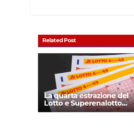
Related Post
La quarta estrazione del
Lotto e Superenalotto
diventerà permanente?
Quando inizia e che
novità introduce?