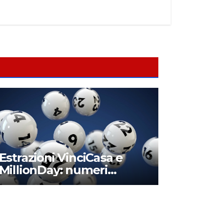
Estrazioni VinciCasa e
MillionDay: numeri
vincenti e montepremi di
oggi domenica 24 marzo
2024