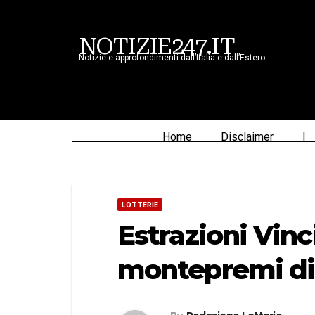
NOTIZIE247.IT
Notizie e approfondimenti dall’Italia e dall’Estero
Home
Disclaimer
|
LOTTERIE
Estrazioni Vinc
montepremi di 