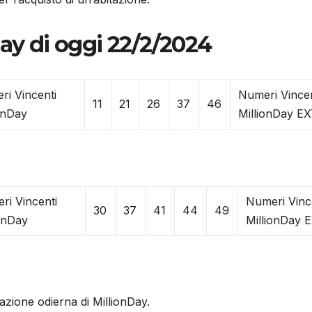
Day di oggi 22/2/2024
ri Vincenti
Numeri Vincen
11
21
26
37
46
onDay
MillionDay E
ri Vincenti
Numeri Vinc
30
37
41
44
49
ionDay
MillionDay
razione odierna di MillionDay.