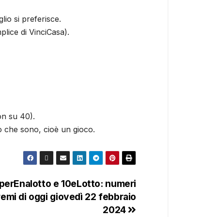
io si preferisce.
plice di VinciCasa).
on su 40).
o che sono, cioè un gioco.
uperEnalotto e 10eLotto: numeri
emi di oggi giovedì 22 febbraio
2024