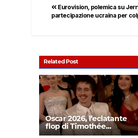
Eurovision, polemica su Jerry
partecipazione ucraina per co
Related Post
Oscar 2026, l’eclatante
flop di Timothée
Chalamet: ecco cosa è