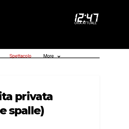
12
:
47
ORA ATTUALE
Spettacolo
More
ita privata
e spalle)