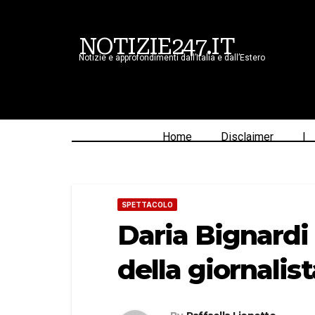
NOTIZIE247.IT
Notizie e approfondimenti dall’Italia e dall’Estero
Home
Disclaimer
|
SPETTACOLO
Daria Bignardi 
della giornalis