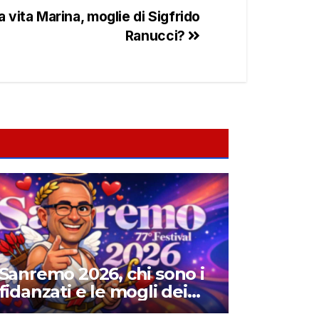
a vita Marina, moglie di Sigfrido
Ranucci?
Sanremo 2026, chi sono i
fidanzati e le mogli dei
cantanti in gara: amori,