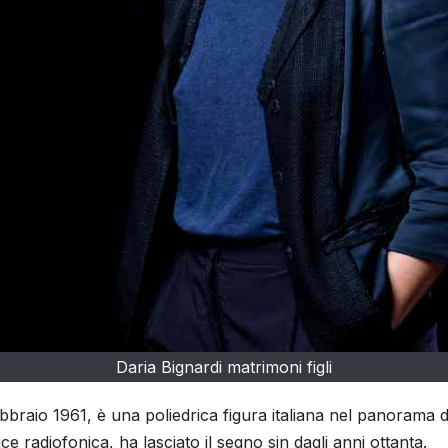
Daria Bignardi matrimoni figli
ebbraio 1961, è una poliedrica figura italiana nel panorama d
ice radiofonica, ha lasciato il segno sin dagli anni ottanta.