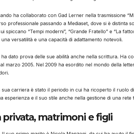
 quando ha collaborato con Gad Lerner nella trasmissione “Mi
o professionale passando a Mediaset, dove si è distinta so
cui spiccano “Tempi moderni”, “Grande Fratello” e “La fatto
una versatilità e una capacità di adattamento notevoli.
va, ha dato prova delle sue abilità anche nella scrittura. Ha c
 al marzo 2005. Nel 2009 ha esordito nel mondo della letter
dori.
sua carriera è stato il periodo in cui ha ricoperto il ruolo di
a esperienza e il suo stile anche nella gestione di una rete 
 privata, matrimoni e figli
. Il suo primo marito è Nicola Manzoni, da cui ha avuto il fi