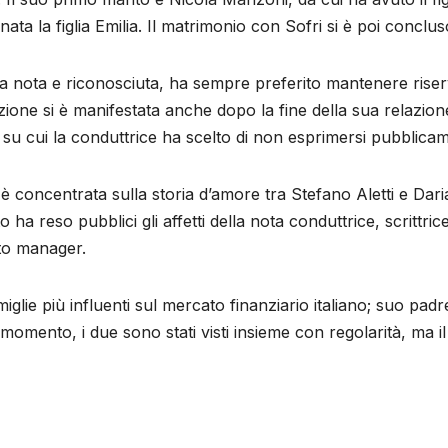
 nata la figlia Emilia. Il matrimonio con Sofri si è poi conclu
ra nota e riconosciuta, ha sempre preferito mantenere riser
ione si è manifestata anche dopo la fine della sua relazione
 su cui la conduttrice ha scelto di non esprimersi pubblica
 è concentrata sulla storia d’amore tra Stefano Aletti e Dari
 ha reso pubblici gli affetti della nota conduttrice, scrittric
oto manager.
miglie più influenti sul mercato finanziario italiano; suo pa
mento, i due sono stati visti insieme con regolarità, ma il r