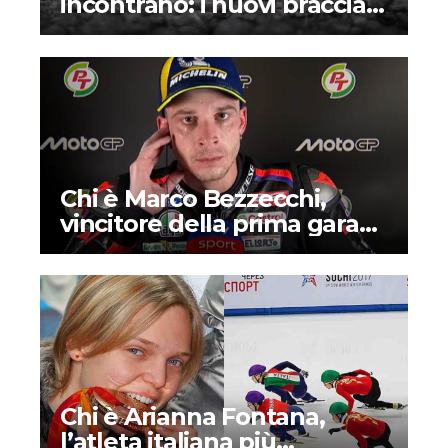
incontrano: i nuovi bracciali
Mongrip realizzati con veri
pneumatici da gara
Chi è Marco Bezzecchi,
vincitore della prima gara
della MotoGP 2026?
Biografia, curiosità e vita
privata
Chi è Arianna Fontana,
l’atleta italiana più