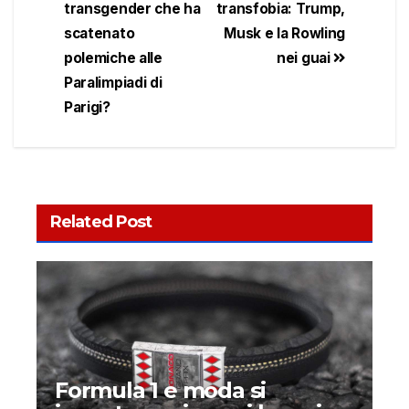
transgender che ha
transfobia: Trump,
scatenato
Musk e la Rowling
polemiche alle
nei guai
Paralimpiadi di
Parigi?
Related Post
Formula 1 e moda si