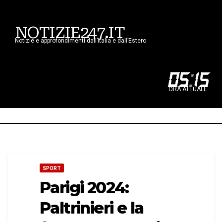
NOTIZIE247.IT
Notizie e approfondimenti dall’Italia e dall’Estero
05
:
15
ORA ATTUALE
SPORT
Parigi 2024:
Paltrinieri e la