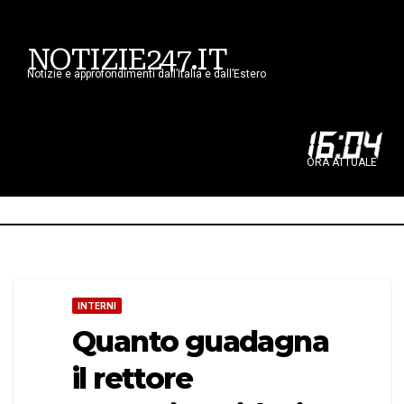
NOTIZIE247.IT
Notizie e approfondimenti dall’Italia e dall’Estero
16
:
04
ORA ATTUALE
INTERNI
Quanto guadagna
il rettore