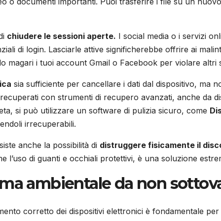
o o documenti importanti. Puoi trasferire i file su un nuovo
di
chiudere le sessioni aperte.
I social media o i servizi on
li di login. Lasciarle attive significherebbe offrire ai mali
o magari i tuoi account Gmail o Facebook per violare altri s
ica
sia sufficiente per cancellare i dati dal dispositivo, ma 
ecuperati con strumenti di recupero avanzati, anche da disc
ta, si può utilizzare un software di pulizia sicuro, come
Di
ndoli irrecuperabili.
siste anche la possibilità di
distruggere fisicamente il disc
l’uso di guanti e occhiali protettivi, è una soluzione estr
ema ambientale da non sottova
timento corretto dei dispositivi elettronici è fondamentale pe