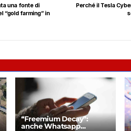
a una fonte di
Perché il Tesla Cybe
l “gold farming” in
s
“Freemium Decay”:
anche Whatsapp