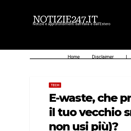
NOTIZIE247.IT
Notizie e approfondimenti dall’Italia e dall’Estero
Home
Disclaimer
|
TECH
E-waste, che p
il tuo vecchio
non usi più)?