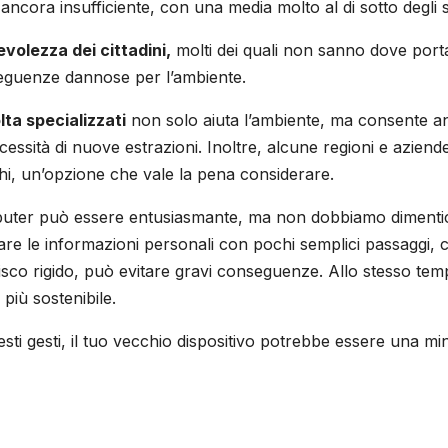
ci è ancora insufficiente, con una media molto al di sotto degl
volezza dei cittadini,
molti dei quali non sanno dove portar
onseguenze dannose per l’ambiente.
lta specializzati
non solo aiuta l’ambiente, ma consente an
ssità di nuove estrazioni. Inoltre, alcune regioni e aziende
cchi, un’opzione che vale la pena considerare.
uter può essere entusiasmante, ma non dobbiamo dimentic
are le informazioni personali con pochi semplici passaggi, c
disco rigido, può evitare gravi conseguenze. Allo stesso temp
più sostenibile.
ti gesti, il tuo vecchio dispositivo potrebbe essere una mini