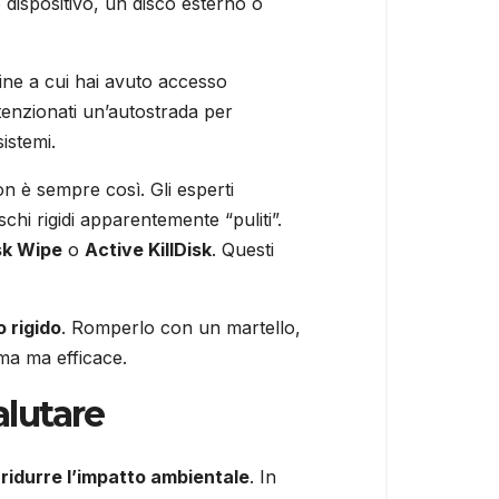
 dispositivo, un disco esterno o
line a cui hai avuto accesso
ntenzionati un’autostrada per
istemi.
non è sempre così. Gli esperti
hi rigidi apparentemente “puliti”.
sk Wipe
o
Active KillDisk
. Questi
o rigido
. Romperlo con un martello,
ema ma efficace.
lutare
r
ridurre l’impatto ambientale
. In