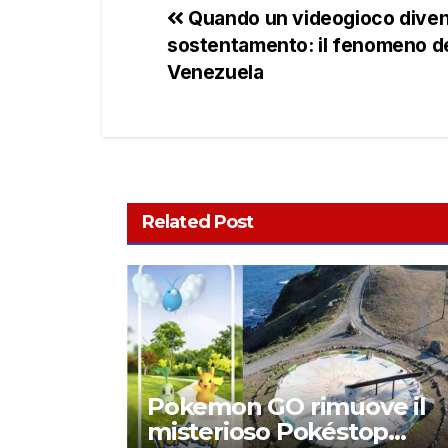
Quando un videogioco divent
sostentamento: il fenomeno de
Venezuela
Related Post
Pokemon GO rimuove il
misterioso Pokéstop