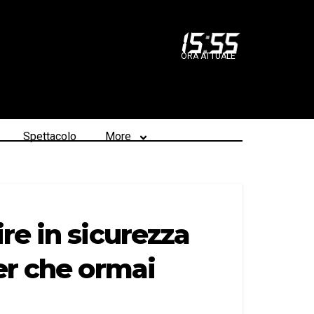
15
:
55
ORA ATTUALE
Spettacolo
More
re in sicurezza
er che ormai