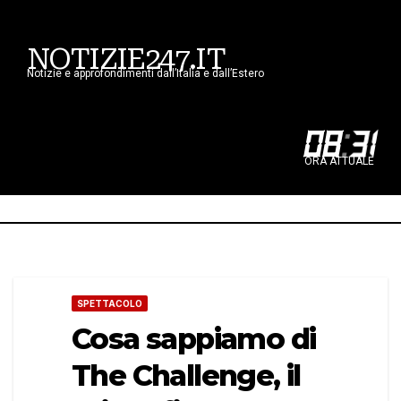
NOTIZIE247.IT
Notizie e approfondimenti dall’Italia e dall’Estero
08
:
31
ORA ATTUALE
SPETTACOLO
Cosa sappiamo di
The Challenge, il