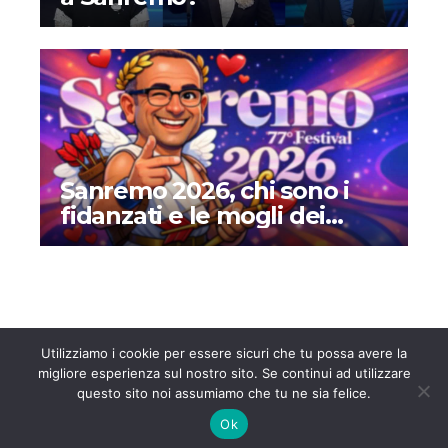
Sanremo 2026, chi sono i
fidanzati e le mogli dei
cantanti in gara: amori,
matrimoni e curiosità
Utilizziamo i cookie per essere sicuri che tu possa avere la
migliore esperienza sul nostro sito. Se continui ad utilizzare
questo sito noi assumiamo che tu ne sia felice.
Notizie247.it
Notizie e approfondimenti dall’Italia e dall’Estero
Ok