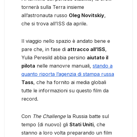
tornerà sulla Terra insieme
all’astronauta russo
Oleg Novitskiy
,
che si trova all’ISS da aprile.
Il viaggio nello spazio è andato bene e
pare che, in fase di
attracco all’ISS
,
Yulia Peresild abbia persino
aiutato il
pilota
nelle manovre manuali,
stando a
quanto riporta l’agenzia di stampa russa
Tass
, che ha fornito ai media globali
tutte le informazioni su questo film da
record.
Con
The Challenge
la Russia batte sul
tempo (di nuovo) gli
Stati Uniti
, che
stanno a loro volta preparando un film