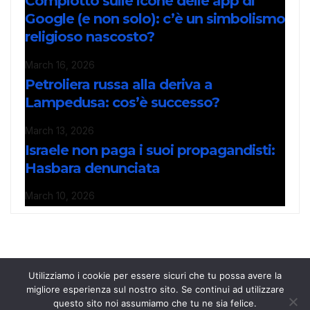
Complotto sulle icone delle app di
Google (e non solo): c’è un simbolismo
religioso nascosto?
March 16, 2026
Petroliera russa alla deriva a
Lampedusa: cos’è successo?
March 13, 2026
Israele non paga i suoi propagandisti:
Hasbara denunciata
March 10, 2026
Utilizziamo i cookie per essere sicuri che tu possa avere la
migliore esperienza sul nostro sito. Se continui ad utilizzare
questo sito noi assumiamo che tu ne sia felice.