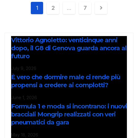
1
2
…
7
Vittorio Agnoletto: venticinque anni
dopo, il G8 di Genova guarda ancora al
futuro
July 9, 2026
È vero che dormire male ci rende più
propensi a credere ai complotti?
June 1, 2026
Formula 1 e moda si incontrano: i nuovi
bracciali Mongrip realizzati con veri
pneumatici da gara
May 18, 2026