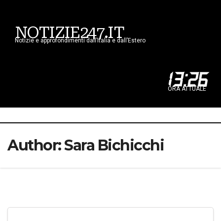
NOTIZIE247.IT
Notizie e approfondimenti dall’Italia e dall’Estero
13
:
26
ORA ATTUALE
Author:
Sara Bichicchi