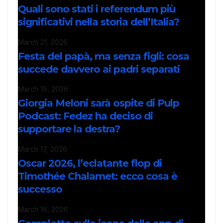
Quali sono stati i referendum più
significativi nella storia dell’Italia?
March 21, 2026
Festa del papà, ma senza figli: cosa
succede davvero ai padri separati
March 19, 2026
Giorgia Meloni sarà ospite di Pulp
Podcast: Fedez ha deciso di
supportare la destra?
March 17, 2026
Oscar 2026, l’eclatante flop di
Timothée Chalamet: ecco cosa è
successo
March 16, 2026