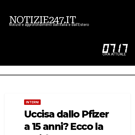
NOTIZIE247.IT
Notizie e approfondimenti dall’Italia e dall’Estero
07
:
17
ORA ATTUALE
INTERNI
Uccisa dallo Pfizer
a 15 anni? Ecco la