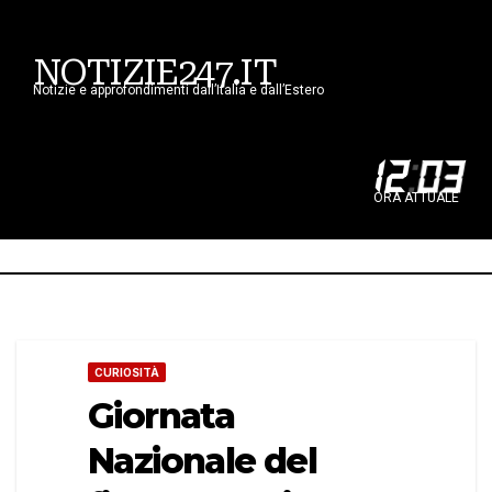
NOTIZIE247.IT
Notizie e approfondimenti dall’Italia e dall’Estero
12
:
03
ORA ATTUALE
CURIOSITÀ
Giornata
Nazionale del