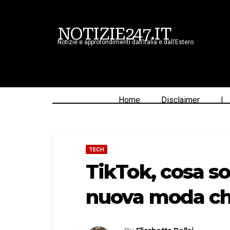
NOTIZIE247.IT
Notizie e approfondimenti dall’Italia e dall’Estero
Home
Disclaimer
|
TECH
TikTok, cosa so
nuova moda che