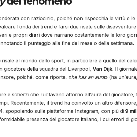
y
del fenomeno
derata con raziocinio, poiché non rispecchia le virtù e le ca
lcare l’onda dei trend e farsi due risate sulle disavventure a
 veri e propri
diari
dove narrano costantemente le loro giorn
annotando il punteggio alla fine del mese o della settimana.
s
risale al mondo dello sport, in particolare a quello del cal
n giocatore della squadra del Liverpool,
Van Dijk
. Il giorna
ensore, poiché, come riporta, «
he has an aura
» (ha un’aura
 dire e scherzi che ruotavano attorno all’aura del giocatore,
campi. Recentemente, il trend ha coinvolto un altro difensore
, spopolando sulla piattaforma Instagram, con più di
9 mil
 la formidabile presenza del giocatore italiano, i cui errori di