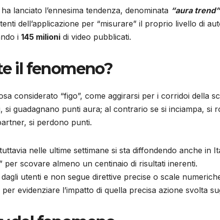
ha lanciato l’ennesima tendenza, denominata
“aura trend”
enti dell’applicazione per “misurare” il proprio livello di au
ando i
145 milioni
di video pubblicati.
te il fenomeno?
cosa considerato “figo”, come aggirarsi per i corridoi della
 si guadagnano punti aura; al contrario se si inciampa, si ro
partner, si perdono punti.
ttavia nelle ultime settimane si sta diffondendo anche in Ital
” per scovare almeno un centinaio di risultati inerenti.
 dagli utenti e non segue direttive precise o scale numeriche 
 per evidenziare l’impatto di quella precisa azione svolta sug