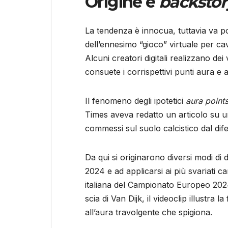
Origine e
backstor
La tendenza è innocua, tuttavia va pon
dell’ennesimo “gioco” virtuale per cava
Alcuni creatori digitali realizzano dei
consuete i corrispettivi punti aura e 
Il fenomeno degli ipotetici
aura
point
Times aveva redatto un articolo su u
commessi sul suolo calcistico dal dif
Da qui si originarono diversi modi di
2024 e ad applicarsi ai più svariati 
italiana del Campionato Europeo 2024
scia di Van Dijk, il videoclip illustra
all’aura travolgente che spigiona.