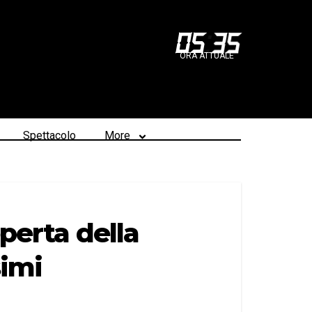
05
:
35
ORA ATTUALE
Spettacolo
More
perta della
simi