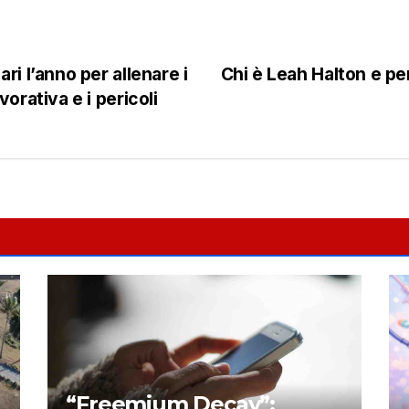
ri l’anno per allenare i
Chi è Leah Halton e per
vorativa e i pericoli
“Freemium Decay”: