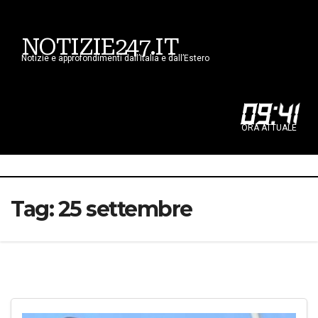
NOTIZIE247.IT
Notizie e approfondimenti dall’Italia e dall’Estero
09
:
41
ORA ATTUALE
Tag:
25 settembre