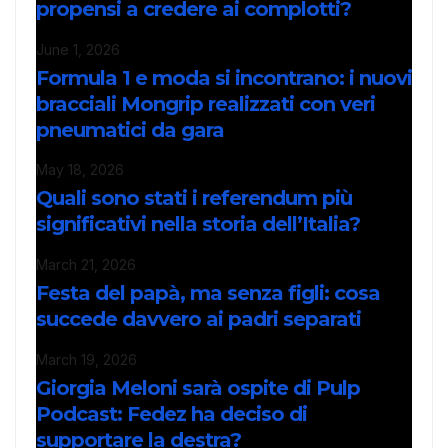
propensi a credere ai complotti?
June 1, 2026
Formula 1 e moda si incontrano: i nuovi
bracciali Mongrip realizzati con veri
pneumatici da gara
May 18, 2026
Quali sono stati i referendum più
significativi nella storia dell’Italia?
March 21, 2026
Festa del papà, ma senza figli: cosa
succede davvero ai padri separati
March 19, 2026
Giorgia Meloni sarà ospite di Pulp
Podcast: Fedez ha deciso di
supportare la destra?